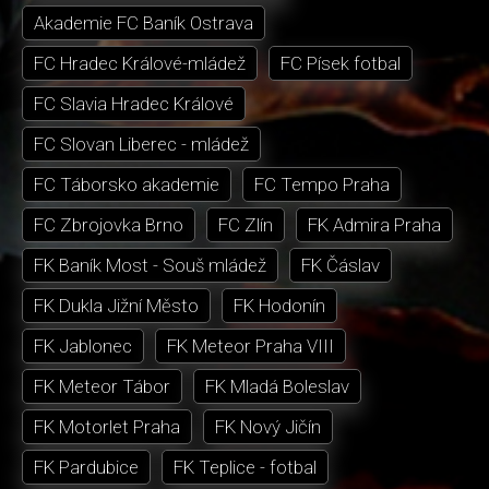
Akademie FC Baník Ostrava
FC Hradec Králové-mládež
FC Písek fotbal
FC Slavia Hradec Králové
FC Slovan Liberec - mládež
FC Táborsko akademie
FC Tempo Praha
FC Zbrojovka Brno
FC Zlín
FK Admira Praha
FK Baník Most - Souš mládež
FK Čáslav
FK Dukla Jižní Město
FK Hodonín
FK Jablonec
FK Meteor Praha VIII
FK Meteor Tábor
FK Mladá Boleslav
FK Motorlet Praha
FK Nový Jičín
FK Pardubice
FK Teplice - fotbal