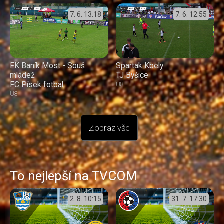
7. 6.
13:18
7. 6.
12:55
FK Baník Most - Souš
Spartak Kbely
mládež
TJ Byšice
FC Písek fotbal
U8
U8
Zobraz vše
To nejlepší na TVCOM
2. 8.
10:15
31. 7.
17:30