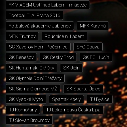
FK VIAGEM Ústí nad Labem - mládeže
Football T. A. Praha 2016
Fotbalová akademie Jablonec
MFK Karviná
MFK Trutnov
Roudnice n. Labem
SC Xaverov Horní Počernice
SFC Opava
SK Benešov
SK Český Brod
SK FC Hlučín
SK Huhtamaki Okříšky
SK Jičín
SK Olympie Dolní Břežany
SK Sigma Olomouc MŽ
SK Sparta Úpice
SK Vysoké Mýto
Spartak Kbely
TJ Byšice
TJ Komořany
TJ Lokomotiva Česká Lípa
TJ Slovan Broumov