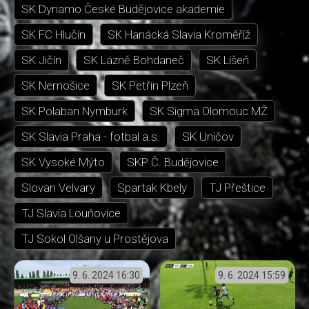
SK Dynamo České Budějovice akademie
SK FC Hlučín
SK Hanácká Slavia Kroměříž
SK Jičín
SK Lázně Bohdaneč
SK Líšeň
SK Nemošice
SK Petřín Plzeň
SK Polaban Nymburk
SK Sigma Olomouc MŽ
SK Slavia Praha - fotbal a.s.
SK Uničov
SK Vysoké Mýto
SKP Č. Budějovice
Slovan Velvary
Spartak Kbely
TJ Přeštice
TJ Slavia Louňovice
TJ Sokol Olšany u Prostějova
9. 6. 2024
16:30
9. 6. 2024
15:59