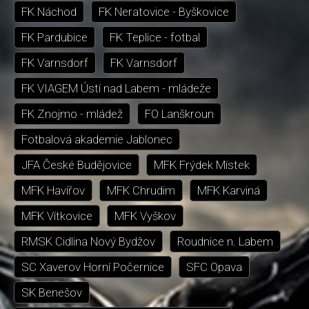
FK Náchod
FK Neratovice - Byškovice
FK Pardubice
FK Teplice - fotbal
FK Varnsdorf
FK Varnsdorf
FK VIAGEM Ústí nad Labem - mládeže
FK Znojmo - mládež
FO Lanškroun
Fotbalová akademie Jablonec
JFA České Budějovice
MFK Frýdek Místek
MFK Havířov
MFK Chrudim
MFK Karviná
MFK Vítkovice
MFK Vyškov
RMSK Cidlina Nový Bydžov
Roudnice n. Labem
SC Xaverov Horní Počernice
SFC Opava
SK Benešov