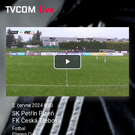
Přehrát
video
2. června 2024 8:30
SK Petřín Plzeň
FK Česká Třebová
Fotbal
Planeo Cup