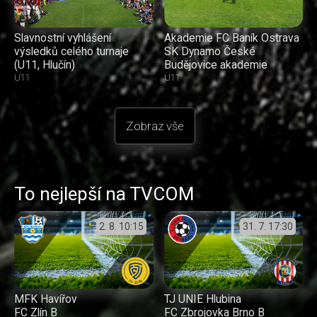
Slavnostní vyhlášení
Akademie FC Baník Ostrava
výsledků celého turnaje
SK Dynamo České
(U11, Hlučín)
Budějovice akademie
U11
U11
Zobraz vše
To nejlepší na TVCOM
2. 8.
10:15
31. 7.
17:30
MFK Havířov
TJ UNIE Hlubina
FC Zlín B
FC Zbrojovka Brno B