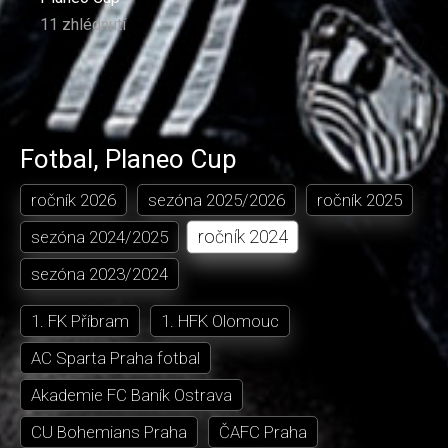
11 zhlédnutí
Fotbal
,
Planeo Cup
ročník
2026
sezóna
2025/2026
ročník
2025
ročník
2024
sezóna
2024/2025
sezóna
2023/2024
1. FK Příbram
1. HFK Olomouc
AC Sparta Praha fotbal
Akademie FC Baník Ostrava
CU Bohemians Praha
ČAFC Praha