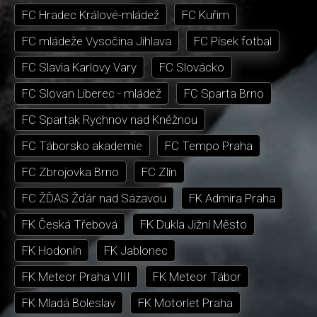
FC Hradec Králové-mládež
FC Kuřim
FC mládeže Vysočina Jihlava
FC Písek fotbal
FC Slavia Karlovy Vary
FC Slovácko
FC Slovan Liberec - mládež
FC Sparta Brno
FC Spartak Rychnov nad Kněžnou
FC Táborsko akademie
FC Tempo Praha
FC Zbrojovka Brno
FC Zlín
FC ŽĎAS Žďár nad Sázavou
FK Admira Praha
FK Česká Třebová
FK Dukla Jižní Město
FK Hodonín
FK Jablonec
FK Meteor Praha VIII
FK Meteor Tábor
FK Mladá Boleslav
FK Motorlet Praha