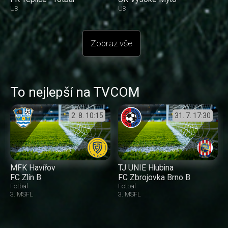
U8
U8
Zobraz vše
To nejlepší na TVCOM
2. 8.
10:15
31. 7.
17:30
MFK Havířov
TJ UNIE Hlubina
FC Zlín B
FC Zbrojovka Brno B
Fotbal
Fotbal
3. MSFL
3. MSFL