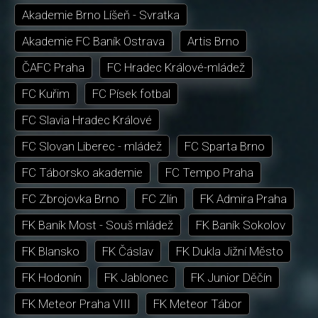
Akademie Brno Líšeň - Svratka
Akademie FC Baník Ostrava
Artis Brno
ČAFC Praha
FC Hradec Králové-mládež
FC Kuřim
FC Písek fotbal
FC Slavia Hradec Králové
FC Slovan Liberec - mládež
FC Sparta Brno
FC Táborsko akademie
FC Tempo Praha
FC Zbrojovka Brno
FC Zlín
FK Admira Praha
FK Baník Most - Souš mládež
FK Baník Sokolov
FK Blansko
FK Čáslav
FK Dukla Jižní Město
FK Hodonín
FK Jablonec
FK Junior Děčín
FK Meteor Praha VIII
FK Meteor Tábor