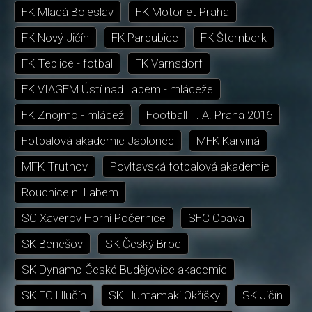
FK Mladá Boleslav
FK Motorlet Praha
FK Nový Jičín
FK Pardubice
FK Šternberk
FK Teplice - fotbal
FK Varnsdorf
FK VIAGEM Ústí nad Labem - mládeže
FK Znojmo - mládež
Football T. A. Praha 2016
Fotbalová akademie Jablonec
MFK Karviná
MFK Trutnov
Povltavská fotbalová akademie
Roudnice n. Labem
SC Xaverov Horní Počernice
SFC Opava
SK Benešov
SK Český Brod
SK Dynamo České Budějovice akademie
SK FC Hlučín
SK Huhtamaki Okříšky
SK Jičín