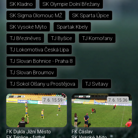
SK Kladno
SK Olympie Dolní Břežany
SK Sigma Olomouc MŽ
SK Sparta Úpice
SK Vysoké Mýto
Spartak Kbely
TJ Březiněves
TJ Byšice
TJ Komořany
TJ Lokomotiva Česká Lípa
TJ Slovan Bohnice - Praha 8
TJ Slovan Broumov
TJ Sokol Olšany u Prostějova
TJ Svitavy
7. 6.
15:59
7. 6.
15:36
FK Dukla Jižní Město
FK Čáslav
FK Teplice - fotbal
SK Vysoké Mýto