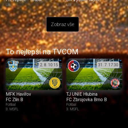
U8
U8
Zobraz vše
To nejlepší na TVCOM
2. 8.
10:15
31. 7.
17:30
MFK Havířov
TJ UNIE Hlubina
FC Zlín B
FC Zbrojovka Brno B
Fotbal
Fotbal
3. MSFL
3. MSFL