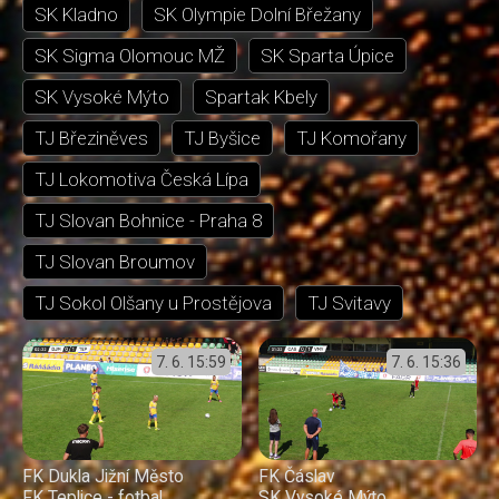
SK Kladno
SK Olympie Dolní Břežany
SK Sigma Olomouc MŽ
SK Sparta Úpice
SK Vysoké Mýto
Spartak Kbely
TJ Březiněves
TJ Byšice
TJ Komořany
TJ Lokomotiva Česká Lípa
TJ Slovan Bohnice - Praha 8
TJ Slovan Broumov
TJ Sokol Olšany u Prostějova
TJ Svitavy
7. 6.
15:59
7. 6.
15:36
FK Dukla Jižní Město
FK Čáslav
FK Teplice - fotbal
SK Vysoké Mýto