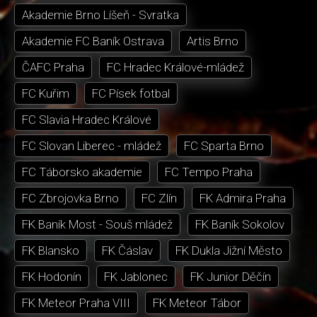
Akademie Brno Líšeň - Svratka
Akademie FC Baník Ostrava
Artis Brno
ČAFC Praha
FC Hradec Králové-mládež
FC Kuřim
FC Písek fotbal
FC Slavia Hradec Králové
FC Slovan Liberec - mládež
FC Sparta Brno
FC Táborsko akademie
FC Tempo Praha
FC Zbrojovka Brno
FC Zlín
FK Admira Praha
FK Baník Most - Souš mládež
FK Baník Sokolov
FK Blansko
FK Čáslav
FK Dukla Jižní Město
FK Hodonín
FK Jablonec
FK Junior Děčín
FK Meteor Praha VIII
FK Meteor Tábor