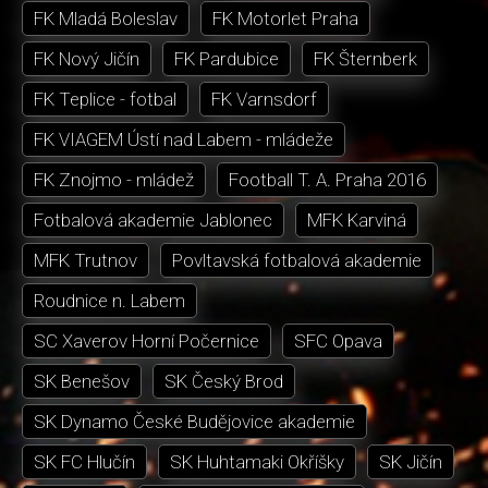
FK Mladá Boleslav
FK Motorlet Praha
FK Nový Jičín
FK Pardubice
FK Šternberk
FK Teplice - fotbal
FK Varnsdorf
FK VIAGEM Ústí nad Labem - mládeže
FK Znojmo - mládež
Football T. A. Praha 2016
Fotbalová akademie Jablonec
MFK Karviná
MFK Trutnov
Povltavská fotbalová akademie
Roudnice n. Labem
SC Xaverov Horní Počernice
SFC Opava
SK Benešov
SK Český Brod
SK Dynamo České Budějovice akademie
SK FC Hlučín
SK Huhtamaki Okříšky
SK Jičín