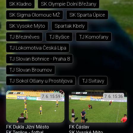
SK Kladno
SK Olympie Dolní Břežany
SK Sigma Olomouc MŽ
SK Sparta Úpice
SK Vysoké Mýto
Spartak Kbely
TJ Březiněves
TJ Byšice
TJ Komořany
TJ Lokomotiva Česká Lípa
TJ Slovan Bohnice - Praha 8
TJ Slovan Broumov
TJ Sokol Olšany u Prostějova
TJ Svitavy
7. 6.
15:59
7. 6.
15:36
FK Dukla Jižní Město
FK Čáslav
FK Teplice - fotbal
SK Vysoké Mýto