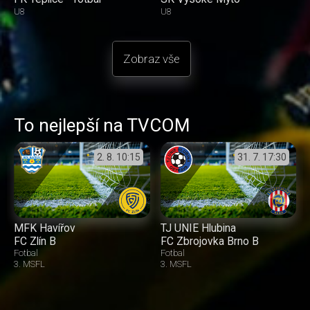
U8
U8
Zobraz vše
To nejlepší na TVCOM
2. 8.
10:15
31. 7.
17:30
MFK Havířov
TJ UNIE Hlubina
FC Zlín B
FC Zbrojovka Brno B
Fotbal
Fotbal
3. MSFL
3. MSFL