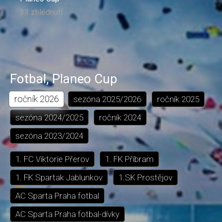
33 zhlédnutí
Fotbal
,
Planeo Cup
ročník
2026
sezóna
2025/2026
ročník
2025
sezóna
2024/2025
ročník
2024
sezóna
2023/2024
1. FC Viktorie Přerov
1. FK Příbram
1. FK Spartak Jablunkov
1.SK Prostějov
AC Sparta Praha fotbal
AC Sparta Praha fotbal-dívky