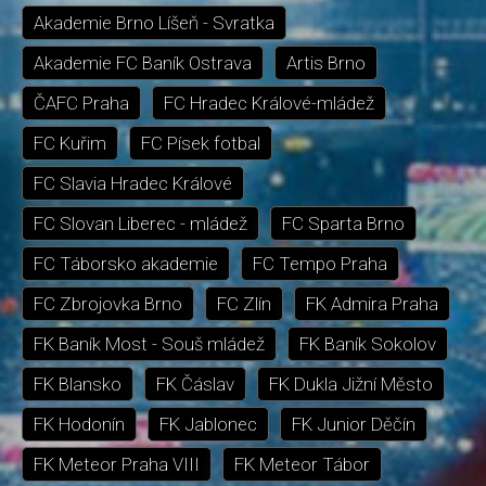
Akademie Brno Líšeň - Svratka
Akademie FC Baník Ostrava
Artis Brno
ČAFC Praha
FC Hradec Králové-mládež
FC Kuřim
FC Písek fotbal
FC Slavia Hradec Králové
FC Slovan Liberec - mládež
FC Sparta Brno
FC Táborsko akademie
FC Tempo Praha
FC Zbrojovka Brno
FC Zlín
FK Admira Praha
FK Baník Most - Souš mládež
FK Baník Sokolov
FK Blansko
FK Čáslav
FK Dukla Jižní Město
FK Hodonín
FK Jablonec
FK Junior Děčín
FK Meteor Praha VIII
FK Meteor Tábor