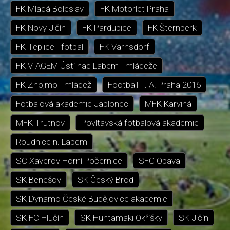
FK Mladá Boleslav
FK Motorlet Praha
FK Nový Jičín
FK Pardubice
FK Šternberk
FK Teplice - fotbal
FK Varnsdorf
FK VIAGEM Ústí nad Labem - mládeže
FK Znojmo - mládež
Football T. A. Praha 2016
Fotbalová akademie Jablonec
MFK Karviná
MFK Trutnov
Povltavská fotbalová akademie
Roudnice n. Labem
SC Xaverov Horní Počernice
SFC Opava
SK Benešov
SK Český Brod
SK Dynamo České Budějovice akademie
SK FC Hlučín
SK Huhtamaki Okříšky
SK Jičín