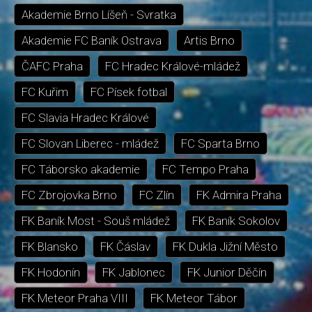
Akademie Brno Líšeň - Svratka
Akademie FC Baník Ostrava
Artis Brno
ČAFC Praha
FC Hradec Králové-mládež
FC Kuřim
FC Písek fotbal
FC Slavia Hradec Králové
FC Slovan Liberec - mládež
FC Sparta Brno
FC Táborsko akademie
FC Tempo Praha
FC Zbrojovka Brno
FC Zlín
FK Admira Praha
FK Baník Most - Souš mládež
FK Baník Sokolov
FK Blansko
FK Čáslav
FK Dukla Jižní Město
FK Hodonín
FK Jablonec
FK Junior Děčín
FK Meteor Praha VIII
FK Meteor Tábor