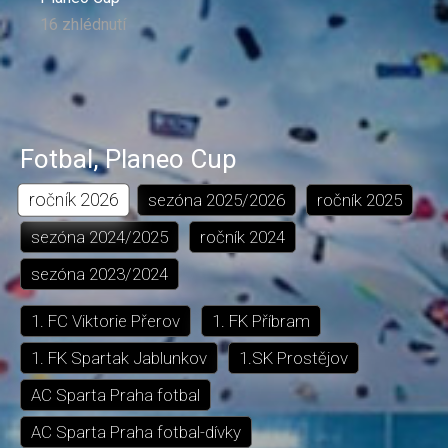
16 zhlédnutí
Fotbal
,
Planeo Cup
ročník
2026
sezóna
2025/2026
ročník
2025
sezóna
2024/2025
ročník
2024
sezóna
2023/2024
1. FC Viktorie Přerov
1. FK Příbram
1. FK Spartak Jablunkov
1.SK Prostějov
AC Sparta Praha fotbal
AC Sparta Praha fotbal-dívky