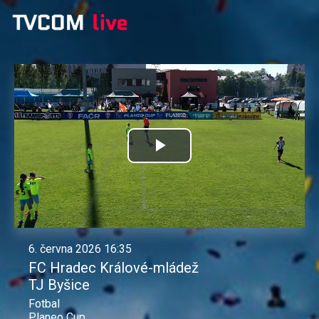
Přehrát
video
6. června 2026 16:35
FC Hradec Králové-mládež
TJ Byšice
Fotbal
Planeo Cup