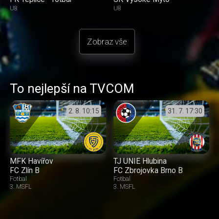
U8
U8
Zobraz vše
To nejlepší na TVCOM
2. 8.
10:15
31. 7.
17:30
MFK Havířov
TJ UNIE Hlubina
FC Zlín B
FC Zbrojovka Brno B
Fotbal
Fotbal
3. MSFL
3. MSFL