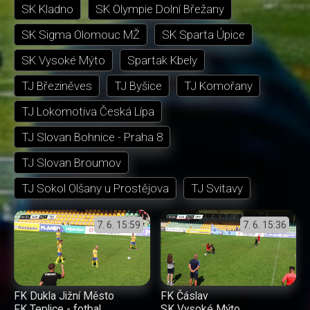
SK Kladno
SK Olympie Dolní Břežany
SK Sigma Olomouc MŽ
SK Sparta Úpice
SK Vysoké Mýto
Spartak Kbely
TJ Březiněves
TJ Byšice
TJ Komořany
TJ Lokomotiva Česká Lípa
TJ Slovan Bohnice - Praha 8
TJ Slovan Broumov
TJ Sokol Olšany u Prostějova
TJ Svitavy
7. 6.
15:59
7. 6.
15:36
FK Dukla Jižní Město
FK Čáslav
FK Teplice - fotbal
SK Vysoké Mýto