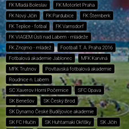
FK Mladá Boleslav
FK Motorlet Praha
FK Nový Jičín
FK Pardubice
FK Šternberk
FK Teplice - fotbal
FK Varnsdorf
FK VIAGEM Ústí nad Labem - mládeže
FK Znojmo - mládež
Football T. A. Praha 2016
Fotbalová akademie Jablonec
MFK Karviná
MFK Trutnov
Povltavská fotbalová akademie
Roudnice n. Labem
SC Xaverov Horní Počernice
SFC Opava
SK Benešov
SK Český Brod
SK Dynamo České Budějovice akademie
SK FC Hlučín
SK Huhtamaki Okříšky
SK Jičín