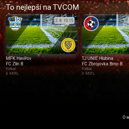
To nejlepší na TVCOM
2. 8.
10:15
MFK Havířov
TJ UNIE Hlubina
FC Zlín B
FC Zbrojovka Brno B
Fotbal
Fotbal
3. MSFL
3. MSFL
O 