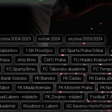
přehrávání
in-
obrazovka
Picture
ezóna
2024/2025
ročník
2024
sezóna
2023/2024
 Jablunkov
1.SK Prostějov
AC Sparta Praha fotbal
trava
Artis Brno
ČAFC Praha
FC Hradec Králové-
FC Sparta Brno
FC Táborsko akademie
FC Tempo
 Baník Sokolov
FK Blansko
FK Čáslav
FK Dukla Již
Tábor
FK Mladá Boleslav
FK Motorlet Praha
FK Nov
nad Labem - mládeže
FK Znojmo - mládež
Football T. 
akademie
Roudnice n. Labem
SC Xaverov Horní Počer