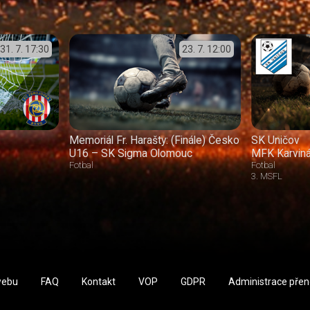
31. 7.
17:30
23. 7.
12:00
Memoriál Fr. Harašty: (Finále) Česko
SK Uničov
U16 – SK Sigma Olomouc
MFK Karvin
Fotbal
Fotbal
3. MSFL
webu
FAQ
Kontakt
VOP
GDPR
Administrace pře