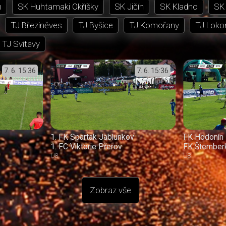
n
SK Huhtamaki Okříšky
SK Jičín
SK Kladno
SK 
TJ Březiněves
TJ Byšice
TJ Komořany
TJ Loko
TJ Svitavy
7. 6.
15:36
7. 6.
15:36
1. FK Spartak Jablunkov
FK Hodonín
1. FC Viktorie Přerov
FK Šternber
U8
U8
Zobraz vše