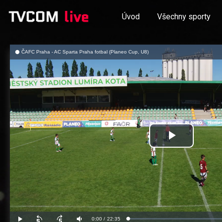
Úvod
Všechny sporty
ČAFC Praha - AC Sparta Praha fotbal (Planeo Cup, U8)
Přehrát
video
Aktuální
0:00
/
Doba
22:35
Načteno
:
Přehrát
Posunout
Posunout
Ztlumit