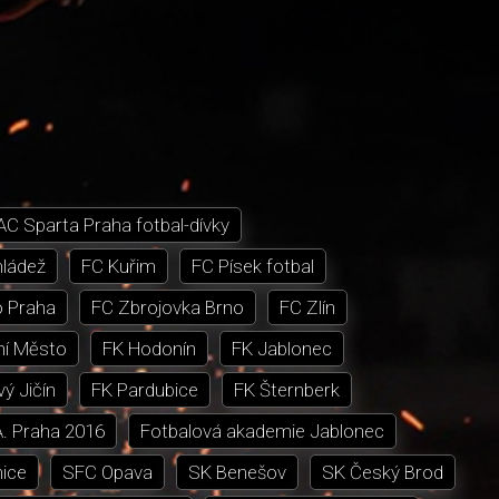
AC Sparta Praha fotbal-dívky
mládež
FC Kuřim
FC Písek fotbal
 Praha
FC Zbrojovka Brno
FC Zlín
ní Město
FK Hodonín
FK Jablonec
ý Jičín
FK Pardubice
FK Šternberk
A. Praha 2016
Fotbalová akademie Jablonec
nice
SFC Opava
SK Benešov
SK Český Brod