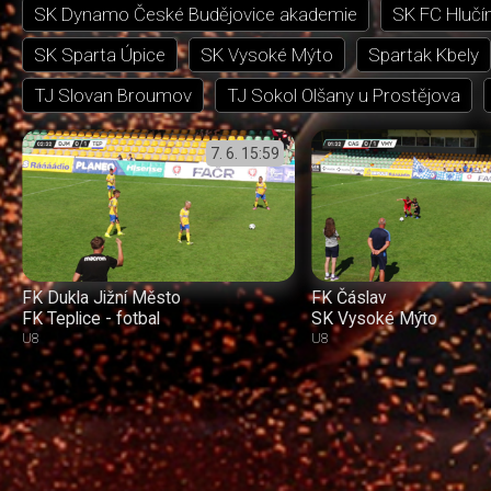
SK Dynamo České Budějovice akademie
SK FC Hlučí
SK Sparta Úpice
SK Vysoké Mýto
Spartak Kbely
TJ Slovan Broumov
TJ Sokol Olšany u Prostějova
7. 6.
15:59
FK Dukla Jižní Město
FK Čáslav
FK Teplice - fotbal
SK Vysoké Mýto
U8
U8