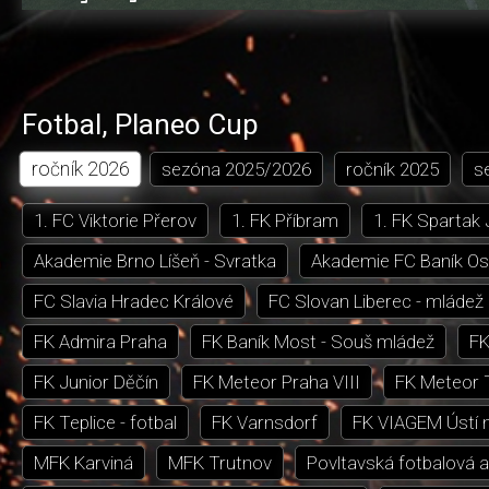
0.73%
dozadu
dopředu
o
o
čas
trvání
5
5
sekund
sekund
Fotbal
,
Planeo Cup
ročník
2026
sezóna
2025/2026
ročník
2025
s
1. FC Viktorie Přerov
1. FK Příbram
1. FK Spartak
Akademie Brno Líšeň - Svratka
Akademie FC Baník Os
FC Slavia Hradec Králové
FC Slovan Liberec - mládež
FK Admira Praha
FK Baník Most - Souš mládež
FK
FK Junior Děčín
FK Meteor Praha VIII
FK Meteor 
FK Teplice - fotbal
FK Varnsdorf
FK VIAGEM Ústí 
MFK Karviná
MFK Trutnov
Povltavská fotbalová 