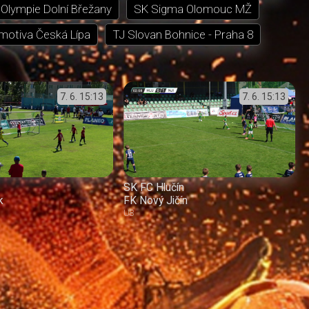
Olympie Dolní Břežany
SK Sigma Olomouc MŽ
motiva Česká Lípa
TJ Slovan Bohnice - Praha 8
7. 6.
15:13
7. 6.
15:13
SK FC Hlučín
k
FK Nový Jičín
U8