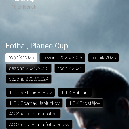
18 zhlédnutí
Fotbal
,
Planeo Cup
ročník
2026
sezóna
2025/2026
ročník
2025
sezóna
2024/2025
ročník
2024
sezóna
2023/2024
1. FC Viktorie Přerov
1. FK Příbram
1. FK Spartak Jablunkov
1.SK Prostějov
AC Sparta Praha fotbal
AC Sparta Praha fotbal-dívky