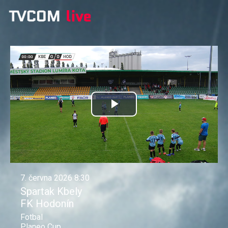
Přehrát
video
7. června 2026 8:30
Spartak Kbely
FK Hodonín
Fotbal
Planeo Cup