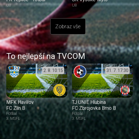
U8
U8
Zobraz vše
To nejlepší na TVCOM
2. 8.
10:15
31. 7.
17:30
MFK Havířov
TJ UNIE Hlubina
FC Zlín B
FC Zbrojovka Brno B
Fotbal
Fotbal
3. MSFL
3. MSFL