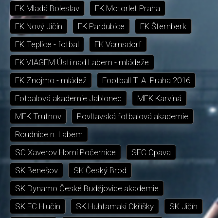
FK Mladá Boleslav
FK Motorlet Praha
FK Nový Jičín
FK Pardubice
FK Šternberk
FK Teplice - fotbal
FK Varnsdorf
FK VIAGEM Ústí nad Labem - mládeže
FK Znojmo - mládež
Football T. A. Praha 2016
Fotbalová akademie Jablonec
MFK Karviná
MFK Trutnov
Povltavská fotbalová akademie
Roudnice n. Labem
SC Xaverov Horní Počernice
SFC Opava
SK Benešov
SK Český Brod
SK Dynamo České Budějovice akademie
SK FC Hlučín
SK Huhtamaki Okříšky
SK Jičín