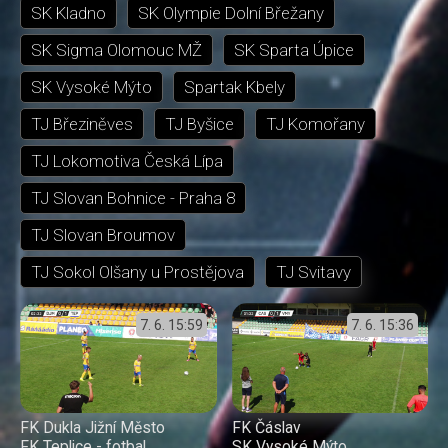
SK Kladno
SK Olympie Dolní Břežany
SK Sigma Olomouc MŽ
SK Sparta Úpice
SK Vysoké Mýto
Spartak Kbely
TJ Březiněves
TJ Byšice
TJ Komořany
TJ Lokomotiva Česká Lípa
TJ Slovan Bohnice - Praha 8
TJ Slovan Broumov
TJ Sokol Olšany u Prostějova
TJ Svitavy
7. 6.
15:59
7. 6.
15:36
FK Dukla Jižní Město
FK Čáslav
FK Teplice - fotbal
SK Vysoké Mýto