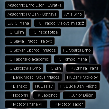
Akademie Brno Líšeň - Svratka
Akademie FC Baník Ostrava
Artis Brno
ČAFC Praha
FC Hradec Králové-mládež
FC Kuřim
FC Písek fotbal
FC Slavia Hradec Králové
FC Slovan Liberec - mládež
FC Sparta Brno
FC Táborsko akademie
FC Tempo Praha
FC Zbrojovka Brno
FC Zlín
FK Admira Praha
FK Baník Most - Souš mládež
FK Baník Sokolov
FK Blansko
FK Čáslav
FK Dukla Jižní Město
FK Hodonín
FK Jablonec
FK Junior Děčín
FK Meteor Praha VIII
FK Meteor Tábor