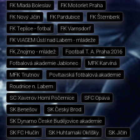
FK Mladá Boleslav
FK Motorlet Praha
FK Nový Jičín
FK Pardubice
FK Šternberk
FK Teplice - fotbal
FK Varnsdorf
FK VIAGEM Ústí nad Labem - mládeže
FK Znojmo - mládež
Football T. A. Praha 2016
Fotbalová akademie Jablonec
MFK Karviná
MFK Trutnov
Povltavská fotbalová akademie
Roudnice n. Labem
SC Xaverov Horní Počernice
SFC Opava
SK Benešov
SK Český Brod
SK Dynamo České Budějovice akademie
SK FC Hlučín
SK Huhtamaki Okříšky
SK Jičín