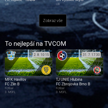
U8
U8
Zobraz vše
To nejlepší na TVCOM
2. 8.
10:15
31. 7.
17:30
MFK Havířov
TJ UNIE Hlubina
FC Zlín B
FC Zbrojovka Brno B
Fotbal
Fotbal
3. MSFL
3. MSFL