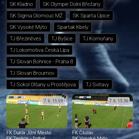
SK Kladno
SK Olympie Dolní Břežany
SK Sigma Olomouc MŽ
SK Sparta Úpice
SK Vysoké Mýto
Spartak Kbely
TJ Březiněves
TJ Byšice
TJ Komořany
TJ Lokomotiva Česká Lípa
TJ Slovan Bohnice - Praha 8
TJ Slovan Broumov
TJ Sokol Olšany u Prostějova
TJ Svitavy
7. 6.
15:59
7. 6.
15:36
FK Dukla Jižní Město
FK Čáslav
FK Teplice - fotbal
SK Vysoké Mýto