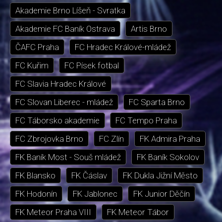
Akademie Brno Líšeň - Svratka
Akademie FC Baník Ostrava
Artis Brno
ČAFC Praha
FC Hradec Králové-mládež
FC Kuřim
FC Písek fotbal
FC Slavia Hradec Králové
FC Slovan Liberec - mládež
FC Sparta Brno
FC Táborsko akademie
FC Tempo Praha
FC Zbrojovka Brno
FC Zlín
FK Admira Praha
FK Baník Most - Souš mládež
FK Baník Sokolov
FK Blansko
FK Čáslav
FK Dukla Jižní Město
FK Hodonín
FK Jablonec
FK Junior Děčín
FK Meteor Praha VIII
FK Meteor Tábor