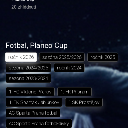
20 zhlédnutí
Fotbal
,
Planeo Cup
ročník
2026
sezóna
2025/2026
ročník
2025
sezóna
2024/2025
ročník
2024
sezóna
2023/2024
1. FC Viktorie Přerov
1. FK Příbram
1. FK Spartak Jablunkov
1.SK Prostějov
AC Sparta Praha fotbal
AC Sparta Praha fotbal-dívky