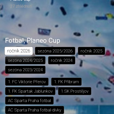
27 zhlédnutí
Fotbal
,
Planeo Cup
ročník
2026
sezóna
2025/2026
ročník
2025
sezóna
2024/2025
ročník
2024
sezóna
2023/2024
1. FC Viktorie Přerov
1. FK Příbram
1. FK Spartak Jablunkov
1.SK Prostějov
AC Sparta Praha fotbal
AC Sparta Praha fotbal-dívky