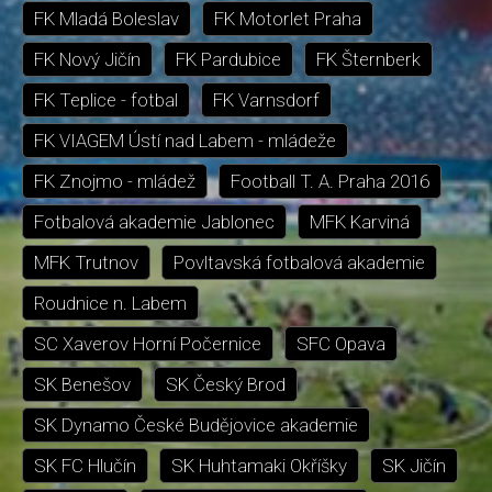
FK Mladá Boleslav
FK Motorlet Praha
FK Nový Jičín
FK Pardubice
FK Šternberk
FK Teplice - fotbal
FK Varnsdorf
FK VIAGEM Ústí nad Labem - mládeže
FK Znojmo - mládež
Football T. A. Praha 2016
Fotbalová akademie Jablonec
MFK Karviná
MFK Trutnov
Povltavská fotbalová akademie
Roudnice n. Labem
SC Xaverov Horní Počernice
SFC Opava
SK Benešov
SK Český Brod
SK Dynamo České Budějovice akademie
SK FC Hlučín
SK Huhtamaki Okříšky
SK Jičín