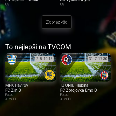
U8
U8
Zobraz vše
To nejlepší na TVCOM
2. 8.
10:15
31. 7.
17:30
MFK Havířov
TJ UNIE Hlubina
FC Zlín B
FC Zbrojovka Brno B
Fotbal
Fotbal
3. MSFL
3. MSFL