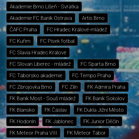
Akademie Brno Líšeň - Svratka
Akademie FC Baník Ostrava
Artis Brno
ČAFC Praha
FC Hradec Králové-mládež
FC Kuřim
FC Písek fotbal
FC Slavia Hradec Králové
FC Slovan Liberec - mládež
FC Sparta Brno
FC Táborsko akademie
FC Tempo Praha
FC Zbrojovka Brno
FC Zlín
FK Admira Praha
FK Baník Most - Souš mládež
FK Baník Sokolov
FK Blansko
FK Čáslav
FK Dukla Jižní Město
FK Hodonín
FK Jablonec
FK Junior Děčín
FK Meteor Praha VIII
FK Meteor Tábor