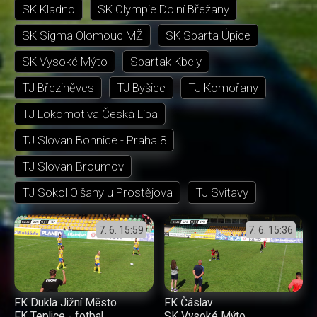
SK Kladno
SK Olympie Dolní Břežany
SK Sigma Olomouc MŽ
SK Sparta Úpice
SK Vysoké Mýto
Spartak Kbely
TJ Březiněves
TJ Byšice
TJ Komořany
TJ Lokomotiva Česká Lípa
TJ Slovan Bohnice - Praha 8
TJ Slovan Broumov
TJ Sokol Olšany u Prostějova
TJ Svitavy
7. 6.
15:59
7. 6.
15:36
FK Dukla Jižní Město
FK Čáslav
FK Teplice - fotbal
SK Vysoké Mýto