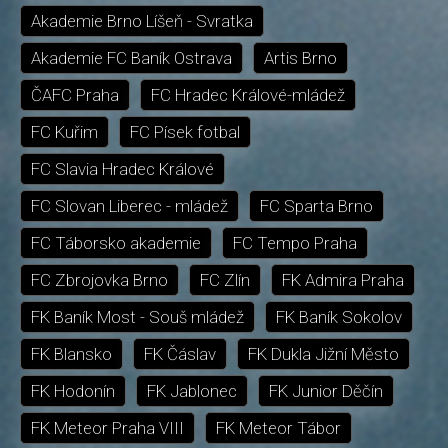
Akademie Brno Líšeň - Svratka
Akademie FC Baník Ostrava
Artis Brno
ČAFC Praha
FC Hradec Králové-mládež
FC Kuřim
FC Písek fotbal
FC Slavia Hradec Králové
FC Slovan Liberec - mládež
FC Sparta Brno
FC Táborsko akademie
FC Tempo Praha
FC Zbrojovka Brno
FC Zlín
FK Admira Praha
FK Baník Most - Souš mládež
FK Baník Sokolov
FK Blansko
FK Čáslav
FK Dukla Jižní Město
FK Hodonín
FK Jablonec
FK Junior Děčín
FK Meteor Praha VIII
FK Meteor Tábor