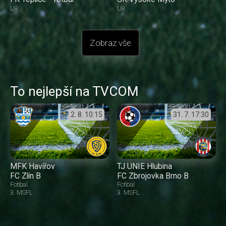
U8
U8
Zobraz vše
To nejlepší na TVCOM
2. 8.
10:15
31. 7.
17:30
MFK Havířov
TJ UNIE Hlubina
FC Zlín B
FC Zbrojovka Brno B
Fotbal
Fotbal
3. MSFL
3. MSFL