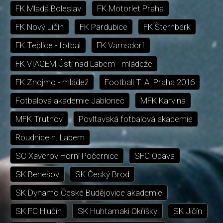
FK Mladá Boleslav
FK Motorlet Praha
FK Nový Jičín
FK Pardubice
FK Šternberk
FK Teplice - fotbal
FK Varnsdorf
FK VIAGEM Ústí nad Labem - mládeže
FK Znojmo - mládež
Football T. A. Praha 2016
Fotbalová akademie Jablonec
MFK Karviná
MFK Trutnov
Povltavská fotbalová akademie
Roudnice n. Labem
SC Xaverov Horní Počernice
SFC Opava
SK Benešov
SK Český Brod
SK Dynamo České Budějovice akademie
SK FC Hlučín
SK Huhtamaki Okříšky
SK Jičín