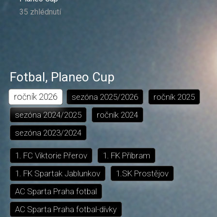
35 zhlédnutí
Fotbal
,
Planeo Cup
ročník
2026
sezóna
2025/2026
ročník
2025
sezóna
2024/2025
ročník
2024
sezóna
2023/2024
1. FC Viktorie Přerov
1. FK Příbram
1. FK Spartak Jablunkov
1.SK Prostějov
AC Sparta Praha fotbal
AC Sparta Praha fotbal-dívky