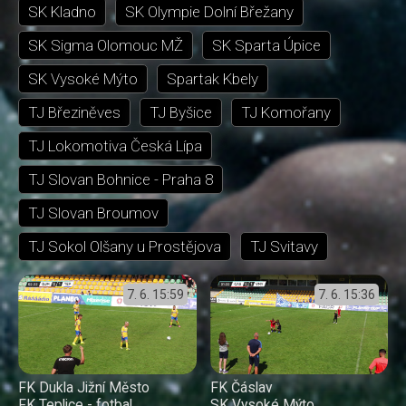
SK Kladno
SK Olympie Dolní Břežany
SK Sigma Olomouc MŽ
SK Sparta Úpice
SK Vysoké Mýto
Spartak Kbely
TJ Březiněves
TJ Byšice
TJ Komořany
TJ Lokomotiva Česká Lípa
TJ Slovan Bohnice - Praha 8
TJ Slovan Broumov
TJ Sokol Olšany u Prostějova
TJ Svitavy
7. 6.
15:59
7. 6.
15:36
FK Dukla Jižní Město
FK Čáslav
FK Teplice - fotbal
SK Vysoké Mýto