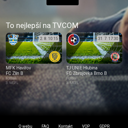
To nejlepší na TVCOM
2. 8.
10:15
31. 7.
17:30
MFK Havířov
TJ UNIE Hlubina
FC Zlín B
FC Zbrojovka Brno B
Fotbal
Fotbal
3. MSFL
3. MSFL
O webu
FAQ
Kontakt
VOP
GDPR