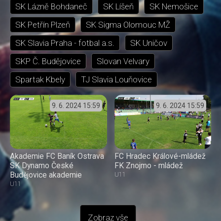
SK Lázně Bohdaneč
SK Líšeň
SK Nemošice
SK Petřín Plzeň
SK Sigma Olomouc MŽ
SK Slavia Praha - fotbal a.s.
SK Uničov
SKP Č. Budějovice
Slovan Velvary
Spartak Kbely
TJ Slavia Louňovice
9. 6. 2024
15:59
9. 6. 2024
15:59
Akademie FC Baník Ostrava
FC Hradec Králové-mládež
SK Dynamo České
FK Znojmo - mládež
Budějovice akademie
U11
U11
Zobraz vše