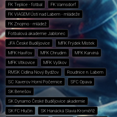
FK Teplice - fotbal
FK Varnsdorf
FK VIAGEM Ústí nad Labem - mládeže
FK Znojmo - mládež
Fotbalová akademie Jablonec
JFA České Budějovice
MFK Frýdek Místek
MFK Havířov
MFK Chrudim
MFK Karviná
MFK Vítkovice
MFK Vyškov
RMSK Cidlina Nový Bydžov
Roudnice n. Labem
SC Xaverov Horní Počernice
SFC Opava
SK Benešov
SK Dynamo České Budějovice akademie
SK FC Hlučín
SK Hanácká Slavia Kroměříž