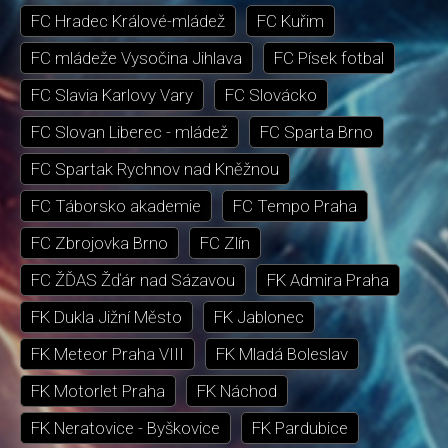
FC Hradec Králové-mládež
FC Kuřim
FC mládeže Vysočina Jihlava
FC Písek fotbal
FC Slavia Karlovy Vary
FC Slovácko
FC Slovan Liberec - mládež
FC Sparta Brno
FC Spartak Rychnov nad Kněžnou
FC Táborsko akademie
FC Tempo Praha
FC Zbrojovka Brno
FC Zlín
FC ŽĎAS Žďár nad Sázavou
FK Admira Praha
FK Dukla Jižní Město
FK Jablonec
FK Meteor Praha VIII
FK Mladá Boleslav
FK Motorlet Praha
FK Náchod
FK Neratovice - Byškovice
FK Pardubice