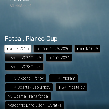
60 zhlédnutí
Fotbal
,
Planeo Cup
ročník
2026
sezóna
2025/2026
ročník
2025
sezóna
2024/2025
ročník
2024
sezóna
2023/2024
1. FC Viktorie Přerov
1. FK Příbram
1. FK Spartak Jablunkov
1.SK Prostějov
AC Sparta Praha fotbal
Akademie Brno Líšeň - Svratka