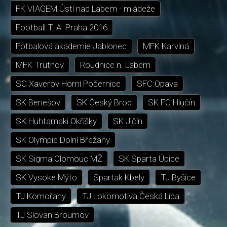
FK VIAGEM Ústí nad Labem - mládeže
Football T. A. Praha 2016
Fotbalová akademie Jablonec
MFK Karviná
MFK Trutnov
Roudnice n. Labem
SC Xaverov Horní Počernice
SFC Opava
SK Benešov
SK Český Brod
SK FC Hlučín
SK Huhtamaki Okříšky
SK Jičín
SK Olympie Dolní Břežany
SK Sigma Olomouc MŽ
SK Sparta Úpice
SK Vysoké Mýto
Spartak Kbely
TJ Byšice
TJ Komořany
TJ Lokomotiva Česká Lípa
TJ Slovan Broumov