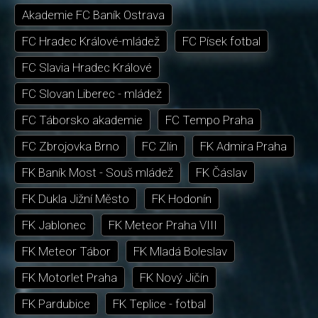
Akademie FC Baník Ostrava
FC Hradec Králové-mládež
FC Písek fotbal
FC Slavia Hradec Králové
FC Slovan Liberec - mládež
FC Táborsko akademie
FC Tempo Praha
FC Zbrojovka Brno
FC Zlín
FK Admira Praha
FK Baník Most - Souš mládež
FK Čáslav
FK Dukla Jižní Město
FK Hodonín
FK Jablonec
FK Meteor Praha VIII
FK Meteor Tábor
FK Mladá Boleslav
FK Motorlet Praha
FK Nový Jičín
FK Pardubice
FK Teplice - fotbal