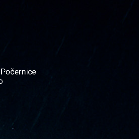
 Počernice
o