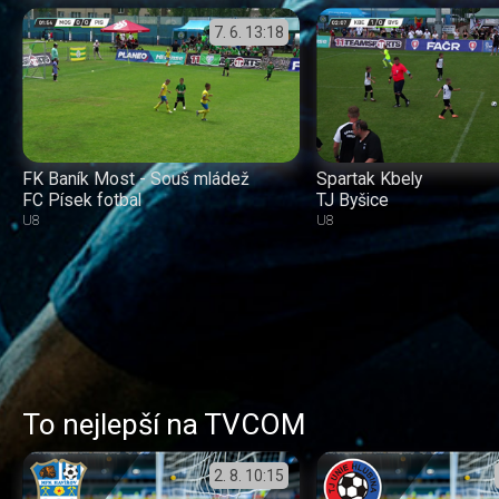
7. 6.
13:18
FK Baník Most - Souš mládež
Spartak Kbely
FC Písek fotbal
TJ Byšice
U8
U8
To nejlepší na TVCOM
2. 8.
10:15