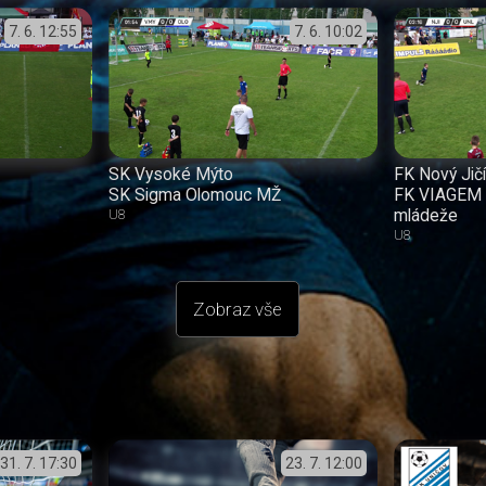
7. 6.
12:55
7. 6.
10:02
SK Vysoké Mýto
FK Nový Jič
SK Sigma Olomouc MŽ
FK VIAGEM 
mládeže
U8
U8
Zobraz vše
31. 7.
17:30
23. 7.
12:00