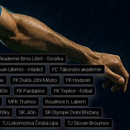
Akademie Brno Líšeň - Svratka
van Liberec - mládež
FC Táborsko akademie
av
FK Dukla Jižní Město
FK Hodonín
ičín
FK Pardubice
FK Teplice - fotbal
MFK Trutnov
Roudnice n. Labem
říšky
SK Jičín
SK Olympie Dolní Břežany
TJ Lokomotiva Česká Lípa
TJ Slovan Broumov