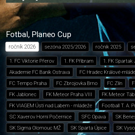
0.74%
dozadu
dopředu
o
o
čas
trvání
5
5
sekund
sekund
Fotbal
,
Planeo Cup
ročník
2026
sezóna
2025/2026
ročník
2025
s
1. FC Viktorie Přerov
1. FK Příbram
1. FK Spartak
Akademie FC Baník Ostrava
FC Hradec Králové-mlád
FC Tempo Praha
FC Zbrojovka Brno
FC Zlín
F
FK Jablonec
FK Meteor Praha VIII
FK Meteor Táb
FK VIAGEM Ústí nad Labem - mládeže
Football T. A. 
SC Xaverov Horní Počernice
SFC Opava
SK Bene
SK Sigma Olomouc MŽ
SK Sparta Úpice
SK Vyso