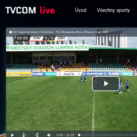
Úvod
Všechny sporty
SC Xaverov Horní Počernice - FC Zbrojovka Brno (Planeo Cup, U9)
Přehrát
video
Aktuální
0:00
/
Doba
22:35
Načteno
:
Přehrát
Posunout
Posunout
Ztlumit