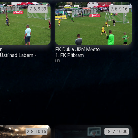
7. 6.
9:39
7. 6.
9:16
ín
FK Dukla Jižní Město
Ústí nad Labem -
1. FK Příbram
U8
2. 8.
10:15
18. 7.
10:00