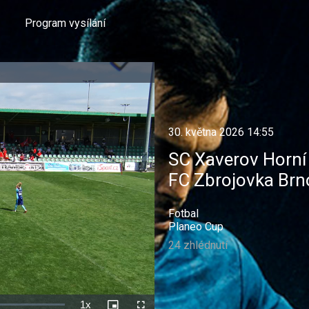
Program vysílání
30. května 2026 14:55
SC Xaverov Horní
FC Zbrojovka Brn
Fotbal
Planeo Cup
24 zhlédnutí
1x
Rychlost
Picture-
Celá