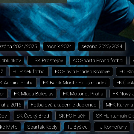
přehrávání
in-
obrazovka
Picture
ezóna
2024/2025
ročník
2024
sezóna
2023/2024
 Jablunkov
1.SK Prostějov
AC Sparta Praha fotbal
ež
FC Písek fotbal
FC Slavia Hradec Králové
FC Slo
K Admira Praha
FK Baník Most - Souš mládež
FK Čásl
or
FK Mladá Boleslav
FK Motorlet Praha
FK Nový J
Praha 2016
Fotbalová akademie Jablonec
MFK Karviná
šov
SK Český Brod
SK FC Hlučín
SK Huhtamaki Ok
ké Mýto
Spartak Kbely
TJ Byšice
TJ Komořany