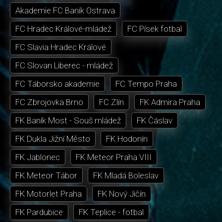
Akademie FC Baník Ostrava
FC Hradec Králové-mládež
FC Písek fotbal
FC Slavia Hradec Králové
FC Slovan Liberec - mládež
FC Táborsko akademie
FC Tempo Praha
FC Zbrojovka Brno
FC Zlín
FK Admira Praha
FK Baník Most - Souš mládež
FK Čáslav
FK Dukla Jižní Město
FK Hodonín
FK Jablonec
FK Meteor Praha VIII
FK Meteor Tábor
FK Mladá Boleslav
FK Motorlet Praha
FK Nový Jičín
FK Pardubice
FK Teplice - fotbal