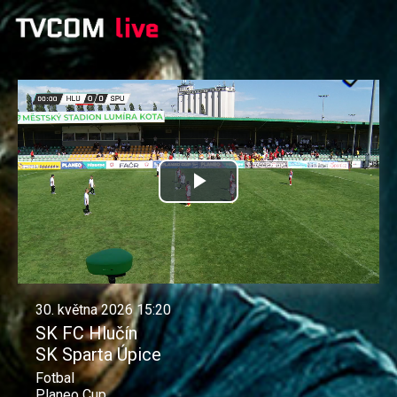
Přehrát
video
30. května 2026 15:20
SK FC Hlučín
SK Sparta Úpice
Fotbal
Planeo Cup