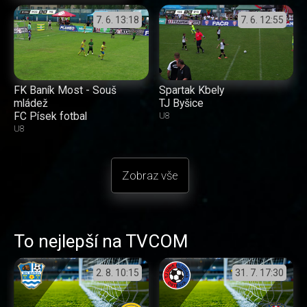
7. 6.
13:18
7. 6.
12:55
FK Baník Most - Souš
Spartak Kbely
mládež
TJ Byšice
FC Písek fotbal
U8
U8
Zobraz vše
To nejlepší na TVCOM
2. 8.
10:15
31. 7.
17:30