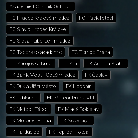
Akademie FC Baník Ostrava
FC Hradec Králové-mládež
FC Písek fotbal
FC Slavia Hradec Králové
FC Slovan Liberec - mládež
FC Táborsko akademie
FC Tempo Praha
FC Zbrojovka Brno
FC Zlín
FK Admira Praha
FK Baník Most - Souš mládež
FK Čáslav
FK Dukla Jižní Město
FK Hodonín
FK Jablonec
FK Meteor Praha VIII
FK Meteor Tábor
FK Mladá Boleslav
FK Motorlet Praha
FK Nový Jičín
FK Pardubice
FK Teplice - fotbal