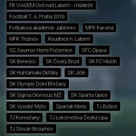
FK VIAGEM Ústí nad Labem - mládeže
Football T. A. Praha 2016
Fotbalová akademie Jablonec
MFK Karviná
MFK Trutnov
Roudnice n. Labem
SC Xaverov Horní Počernice
SFC Opava
SK Benešov
SK Český Brod
SK FC Hlučín
SK Huhtamaki Okříšky
SK Jičín
SK Olympie Dolní Břežany
SK Sigma Olomouc MŽ
SK Sparta Úpice
SK Vysoké Mýto
Spartak Kbely
TJ Byšice
TJ Komořany
TJ Lokomotiva Česká Lípa
TJ Slovan Broumov