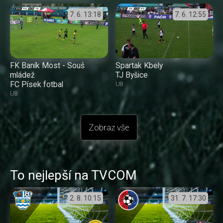
7. 6.
13:18
7. 6.
12:55
FK Baník Most - Souš
Spartak Kbely
mládež
TJ Byšice
FC Písek fotbal
U8
U8
Zobraz vše
To nejlepší na TVCOM
2. 8.
10:15
31. 7.
17:30