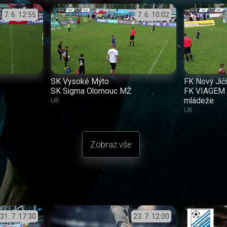
7. 6.
12:55
7. 6.
10:02
SK Vysoké Mýto
FK Nový Jič
SK Sigma Olomouc MŽ
FK VIAGEM 
mládeže
U8
U8
Zobraz vše
31. 7.
17:30
23. 7.
12:00