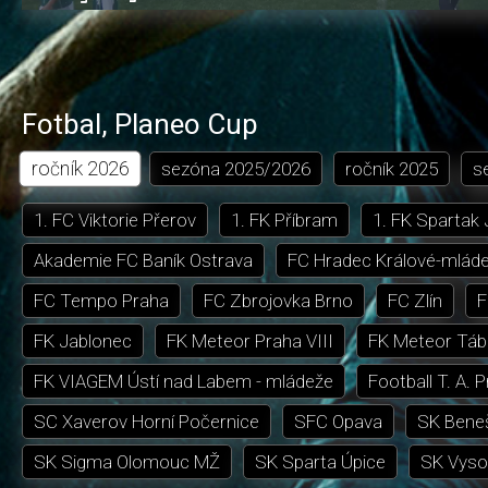
0.77%
dozadu
dopředu
o
o
čas
trvání
5
5
sekund
sekund
Fotbal
,
Planeo Cup
ročník
2026
sezóna
2025/2026
ročník
2025
s
1. FC Viktorie Přerov
1. FK Příbram
1. FK Spartak
Akademie FC Baník Ostrava
FC Hradec Králové-mlád
FC Tempo Praha
FC Zbrojovka Brno
FC Zlín
F
FK Jablonec
FK Meteor Praha VIII
FK Meteor Táb
FK VIAGEM Ústí nad Labem - mládeže
Football T. A. 
SC Xaverov Horní Počernice
SFC Opava
SK Bene
SK Sigma Olomouc MŽ
SK Sparta Úpice
SK Vyso