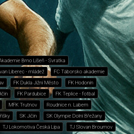
Akademie Brno Líšeň - Svratka
van Liberec - mládež
FC Táborsko akademie
av
FK Dukla Jižní Město
FK Hodonín
ičín
FK Pardubice
FK Teplice - fotbal
MFK Trutnov
Roudnice n. Labem
říšky
SK Jičín
SK Olympie Dolní Břežany
TJ Lokomotiva Česká Lípa
TJ Slovan Broumov