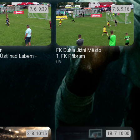
7. 6.
9:39
7. 6.
9:16
ín
FK Dukla Jižní Město
Ústí nad Labem -
1. FK Příbram
U8
2. 8.
10:15
18. 7.
10:00