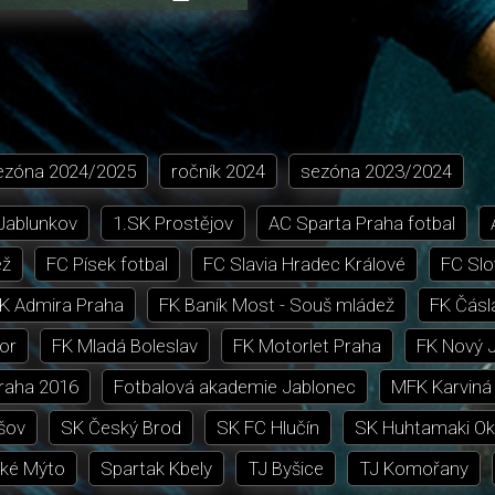
přehrávání
in-
obrazovka
Picture
ezóna
2024/2025
ročník
2024
sezóna
2023/2024
 Jablunkov
1.SK Prostějov
AC Sparta Praha fotbal
ež
FC Písek fotbal
FC Slavia Hradec Králové
FC Slo
K Admira Praha
FK Baník Most - Souš mládež
FK Čásl
or
FK Mladá Boleslav
FK Motorlet Praha
FK Nový J
Praha 2016
Fotbalová akademie Jablonec
MFK Karviná
šov
SK Český Brod
SK FC Hlučín
SK Huhtamaki Ok
ké Mýto
Spartak Kbely
TJ Byšice
TJ Komořany