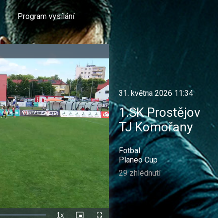
Program vysílání
31. května 2026 11:34
1.SK Prostějov
TJ Komořany
Fotbal
Planeo Cup
29 zhlédnutí
1x
Rychlost
Picture-
Celá