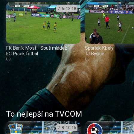
7. 6.
13:18
FK Baník Most - Souš mládež
Spartak Kbely
FC Písek fotbal
TJ Byšice
U8
U8
To nejlepší na TVCOM
2. 8.
10:15