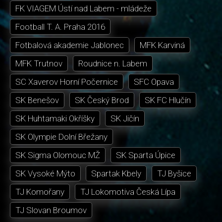
FK VIAGEM Ústí nad Labem - mládeže
Football T. A. Praha 2016
Fotbalová akademie Jablonec
MFK Karviná
MFK Trutnov
Roudnice n. Labem
SC Xaverov Horní Počernice
SFC Opava
SK Benešov
SK Český Brod
SK FC Hlučín
SK Huhtamaki Okříšky
SK Jičín
SK Olympie Dolní Břežany
SK Sigma Olomouc MŽ
SK Sparta Úpice
SK Vysoké Mýto
Spartak Kbely
TJ Byšice
TJ Komořany
TJ Lokomotiva Česká Lípa
TJ Slovan Broumov