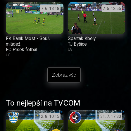
7. 6.
13:18
7. 6.
12:55
FK Baník Most - Souš
Spartak Kbely
mládež
TJ Byšice
FC Písek fotbal
U8
U8
Zobraz vše
To nejlepší na TVCOM
2. 8.
10:15
31. 7.
17:30