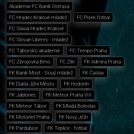
Akademie FC Baník Ostrava
FC Hradec Králové-mládež
FC Písek fotbal
FC Slavia Hradec Králové
FC Slovan Liberec - mládež
FC Táborsko akademie
FC Tempo Praha
FC Zbrojovka Brno
FC Zlín
FK Admira Praha
FK Baník Most - Souš mládež
FK Čáslav
FK Dukla Jižní Město
FK Hodonín
FK Jablonec
FK Meteor Praha VIII
FK Meteor Tábor
FK Mladá Boleslav
FK Motorlet Praha
FK Nový Jičín
FK Pardubice
FK Teplice - fotbal