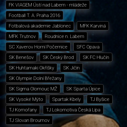
FK VIAGEM Ústí nad Labem - mládeže
Football T. A. Praha 2016
Fotbalová akademie Jablonec
MFK Karviná
MFK Trutnov
Roudnice n. Labem
SC Xaverov Horní Počernice
SFC Opava
SK Benešov
SK Český Brod
SK FC Hlučín
SK Huhtamaki Okříšky
SK Jičín
SK Olympie Dolní Břežany
SK Sigma Olomouc MŽ
SK Sparta Úpice
SK Vysoké Mýto
Spartak Kbely
TJ Byšice
TJ Komořany
TJ Lokomotiva Česká Lípa
TJ Slovan Broumov