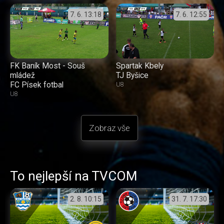
7. 6.
13:18
7. 6.
12:55
FK Baník Most - Souš
Spartak Kbely
mládež
TJ Byšice
FC Písek fotbal
U8
U8
Zobraz vše
To nejlepší na TVCOM
2. 8.
10:15
31. 7.
17:30