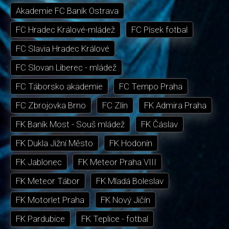
Akademie FC Baník Ostrava
FC Hradec Králové-mládež
FC Písek fotbal
FC Slavia Hradec Králové
FC Slovan Liberec - mládež
FC Táborsko akademie
FC Tempo Praha
FC Zbrojovka Brno
FC Zlín
FK Admira Praha
FK Baník Most - Souš mládež
FK Čáslav
FK Dukla Jižní Město
FK Hodonín
FK Jablonec
FK Meteor Praha VIII
FK Meteor Tábor
FK Mladá Boleslav
FK Motorlet Praha
FK Nový Jičín
FK Pardubice
FK Teplice - fotbal