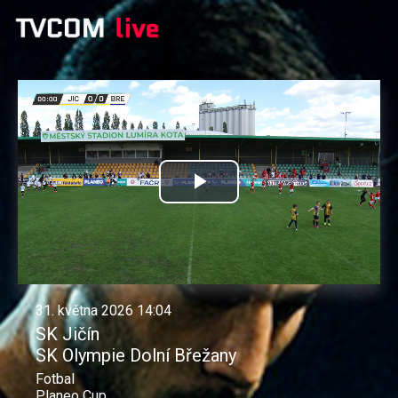
Přehrát
video
31. května 2026 14:04
SK Jičín
SK Olympie Dolní Břežany
Fotbal
Planeo Cup