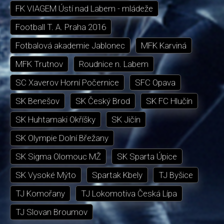
FK VIAGEM Ústí nad Labem - mládeže
Football T. A. Praha 2016
Fotbalová akademie Jablonec
MFK Karviná
MFK Trutnov
Roudnice n. Labem
SC Xaverov Horní Počernice
SFC Opava
SK Benešov
SK Český Brod
SK FC Hlučín
SK Huhtamaki Okříšky
SK Jičín
SK Olympie Dolní Břežany
SK Sigma Olomouc MŽ
SK Sparta Úpice
SK Vysoké Mýto
Spartak Kbely
TJ Byšice
TJ Komořany
TJ Lokomotiva Česká Lípa
TJ Slovan Broumov