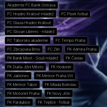
Akademie FC Baník Ostrava
FC Hradec Králové-mládež
FC Písek fotbal
FC Slavia Hradec Králové
FC Slovan Liberec - mládež
FC Táborsko akademie
FC Tempo Praha
FC Zbrojovka Brno
FC Zlín
FK Admira Praha
FK Baník Most - Souš mládež
FK Čáslav
FK Dukla Jižní Město
FK Hodonín
FK Jablonec
FK Meteor Praha VIII
FK Meteor Tábor
FK Mladá Boleslav
FK Motorlet Praha
FK Nový Jičín
FK Pardubice
FK Teplice - fotbal