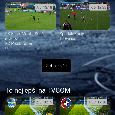
7. 6.
13:18
7. 6.
12:55
FK Baník Most - Souš
Spartak Kbely
mládež
TJ Byšice
FC Písek fotbal
U8
U8
Zobraz vše
To nejlepší na TVCOM
2. 8.
10:15
31. 7.
17:30