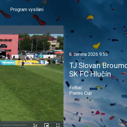
Program vysílání
6. června 2026 9:55
TJ Slovan Broum
SK FC Hlučín
Fotbal
Planeo Cup
42 zhlédnutí
1x
Rychlost
Picture-
Celá