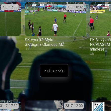
7. 6.
12:55
7. 6.
10:02
SK Vysoké Mýto
FK Nový Jič
SK Sigma Olomouc MŽ
FK VIAGEM 
mládeže
U8
U8
Zobraz vše
31. 7.
17:30
23. 7.
12:00