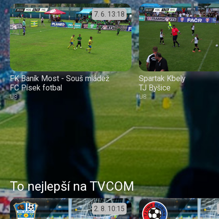
7. 6.
13:18
FK Baník Most - Souš mládež
Spartak Kbely
FC Písek fotbal
TJ Byšice
U8
U8
To nejlepší na TVCOM
2. 8.
10:15