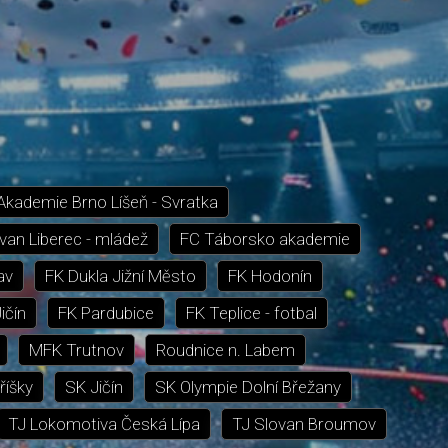
Akademie Brno Líšeň - Svratka
van Liberec - mládež
FC Táborsko akademie
av
FK Dukla Jižní Město
FK Hodonín
ičín
FK Pardubice
FK Teplice - fotbal
MFK Trutnov
Roudnice n. Labem
říšky
SK Jičín
SK Olympie Dolní Břežany
TJ Lokomotiva Česká Lípa
TJ Slovan Broumov