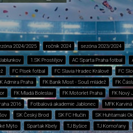
přehrávání
in-
obrazovka
Picture
ezóna
2024/2025
ročník
2024
sezóna
2023/2024
 Jablunkov
1.SK Prostějov
AC Sparta Praha fotbal
ež
FC Písek fotbal
FC Slavia Hradec Králové
FC Slo
K Admira Praha
FK Baník Most - Souš mládež
FK Čásl
or
FK Mladá Boleslav
FK Motorlet Praha
FK Nový J
Praha 2016
Fotbalová akademie Jablonec
MFK Karviná
šov
SK Český Brod
SK FC Hlučín
SK Huhtamaki Ok
ké Mýto
Spartak Kbely
TJ Byšice
TJ Komořany