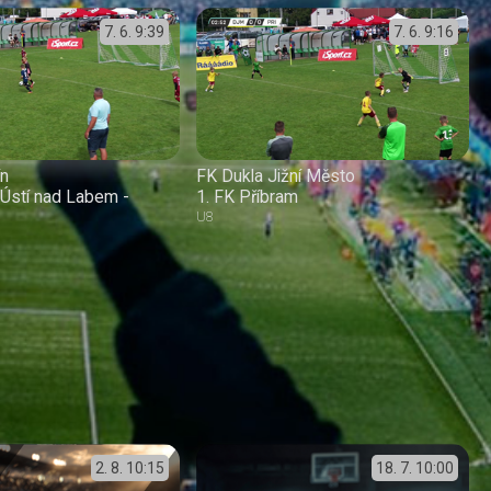
7. 6.
9:39
7. 6.
9:16
ín
FK Dukla Jižní Město
Ústí nad Labem -
1. FK Příbram
U8
2. 8.
10:15
18. 7.
10:00