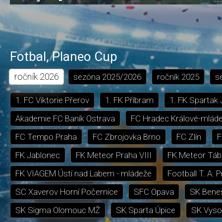
0.74%
dozadu
dopředu
o
o
čas
trvání
5
5
sekund
sekund
Fotbal
,
Planeo Cup
ročník
2026
sezóna
2025/2026
ročník
2025
s
1. FC Viktorie Přerov
1. FK Příbram
1. FK Spartak
Akademie FC Baník Ostrava
FC Hradec Králové-mlád
FC Tempo Praha
FC Zbrojovka Brno
FC Zlín
F
FK Jablonec
FK Meteor Praha VIII
FK Meteor Táb
FK VIAGEM Ústí nad Labem - mládeže
Football T. A. 
SC Xaverov Horní Počernice
SFC Opava
SK Bene
SK Sigma Olomouc MŽ
SK Sparta Úpice
SK Vyso