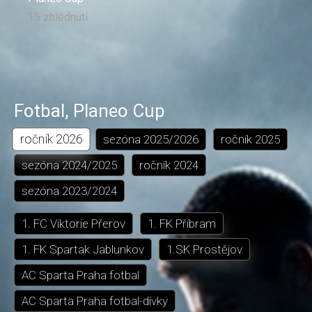
15 zhlédnutí
Fotbal
,
Planeo Cup
ročník
2026
sezóna
2025/2026
ročník
2025
sezóna
2024/2025
ročník
2024
sezóna
2023/2024
1. FC Viktorie Přerov
1. FK Příbram
1. FK Spartak Jablunkov
1.SK Prostějov
AC Sparta Praha fotbal
AC Sparta Praha fotbal-dívky