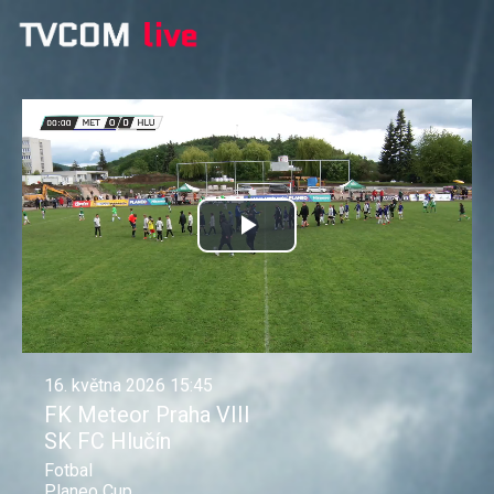
Přehrát
video
16. května 2026 15:45
FK Meteor Praha VIII
SK FC Hlučín
Fotbal
Planeo Cup