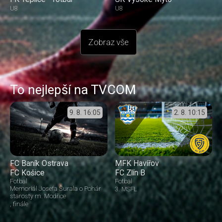
U8
U8
Zobraz vše
To nejlepší na TVCOM
9. 8.
16:05
2. 8.
10:15
FC Baník Ostrava
MFK Havířov
FC Košice
FC Zlín B
Fotbal
Fotbal
Memoriál Josefa Šurala o Pohár
3. MSFL
starosty m. Modřice
finále