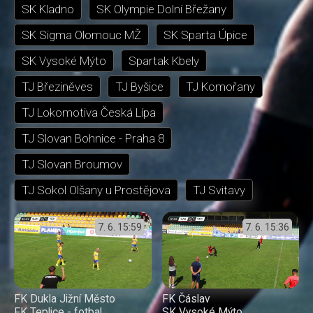
SK Kladno
SK Olympie Dolní Břežany
SK Sigma Olomouc MŽ
SK Sparta Úpice
SK Vysoké Mýto
Spartak Kbely
TJ Březiněves
TJ Byšice
TJ Komořany
TJ Lokomotiva Česká Lípa
TJ Slovan Bohnice - Praha 8
TJ Slovan Broumov
TJ Sokol Olšany u Prostějova
TJ Svitavy
7. 6.
15:59
7. 6.
15:36
FK Dukla Jižní Město
FK Čáslav
FK Teplice - fotbal
SK Vysoké Mýto