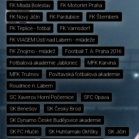
FK Mladá Boleslav
FK Motorlet Praha
FK Nový Jičín
FK Pardubice
FK Šternberk
FK Teplice - fotbal
FK Varnsdorf
FK VIAGEM Ústí nad Labem - mládeže
FK Znojmo - mládež
Football T. A. Praha 2016
Fotbalová akademie Jablonec
MFK Karviná
MFK Trutnov
Povltavská fotbalová akademie
Roudnice n. Labem
SC Xaverov Horní Počernice
SFC Opava
SK Benešov
SK Český Brod
SK Dynamo České Budějovice akademie
SK FC Hlučín
SK Huhtamaki Okříšky
SK Jičín