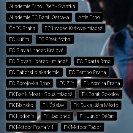
Akademie Brno Líšeň - Svratka
Akademie FC Baník Ostrava
Artis Brno
ČAFC Praha
FC Hradec Králové-mládež
FC Kuřim
FC Písek fotbal
FC Slavia Hradec Králové
FC Slovan Liberec - mládež
FC Sparta Brno
FC Táborsko akademie
FC Tempo Praha
FC Zbrojovka Brno
FC Zlín
FK Admira Praha
FK Baník Most - Souš mládež
FK Baník Sokolov
FK Blansko
FK Čáslav
FK Dukla Jižní Město
FK Hodonín
FK Jablonec
FK Junior Děčín
FK Meteor Praha VIII
FK Meteor Tábor