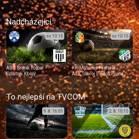
Nadcházející
so
10:15
so
10:15
ABC Braník fotbal
FK Motorlet Praha B
Spartak Kbely
AFK Slavoj Podolí Praha
To nejlepší na TVCOM
9. 8.
16:05
2. 8.
10:15