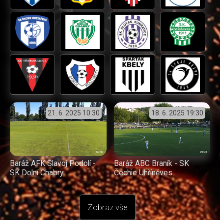
21. 6. 2025
10:30
18. 6. 2025
19:30
Baráž AFK Slavoj Podolí -
Baráž ABC Braník - SK
SK Dolní Chabry
Čechie Uhříněves
Zobraz vše