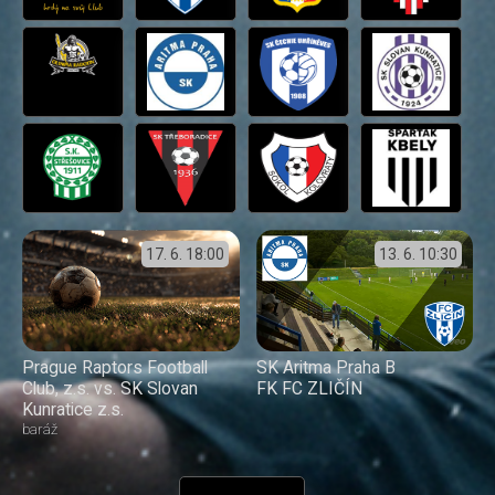
17. 6.
18:00
13. 6.
10:30
Prague Raptors Football
SK Aritma Praha B
Club, z.s. vs. SK Slovan
FK FC ZLIČÍN
Kunratice z.s.
baráž