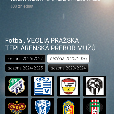
308 zhlédnutí
Fotbal
,
VEOLIA PRAŽSKÁ
TEPLÁRENSKÁ PŘEBOR MUŽŮ
sezóna
2025/2026
sezóna
2026/2027
sezóna
2024/2025
sezóna
2023/2024