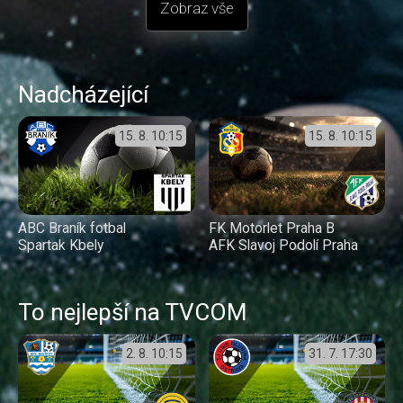
Zobraz vše
Nadcházející
15. 8.
10:15
15. 8.
10:15
ABC Braník fotbal
FK Motorlet Praha B
Spartak Kbely
AFK Slavoj Podolí Praha
To nejlepší na TVCOM
2. 8.
10:15
31. 7.
17:30