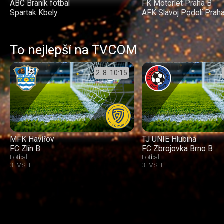
ABC Braník fotbal
FK Motorlet Praha B
Spartak Kbely
AFK Slavoj Podolí Prah
To nejlepší na TVCOM
2. 8.
10:15
MFK Havířov
TJ UNIE Hlubina
FC Zlín B
FC Zbrojovka Brno B
Fotbal
Fotbal
3. MSFL
3. MSFL