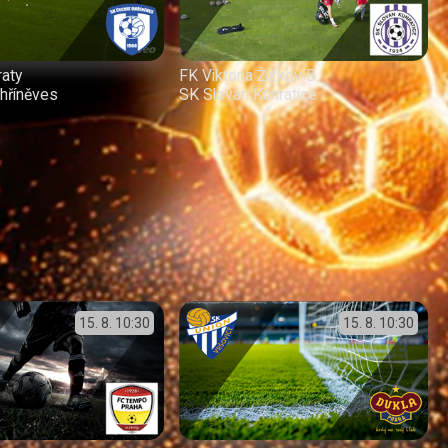
raty
FK Viktoria Žižkov B
hříněves
SK Slovan Kunratice
15. 8.
10:30
15. 8.
10:30