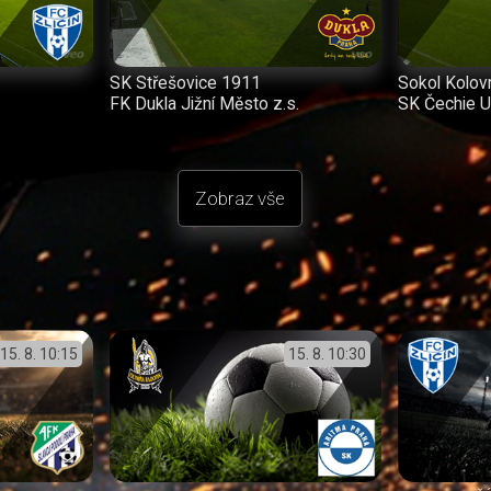
SK Střešovice 1911
Sokol Kolov
FK Dukla Jižní Město z.s.
SK Čechie U
Zobraz vše
15. 8.
10:15
15. 8.
10:30