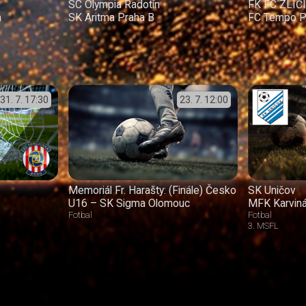
SC Olympia Radotín
FK FC ZLIČ
a
SK Aritma Praha B
FC Tempo P
31. 7.
17:30
23. 7.
12:00
Memoriál Fr. Harašty: (Finále) Česko
SK Uničov
U16 – SK Sigma Olomouc
MFK Karvin
Fotbal
Fotbal
3. MSFL