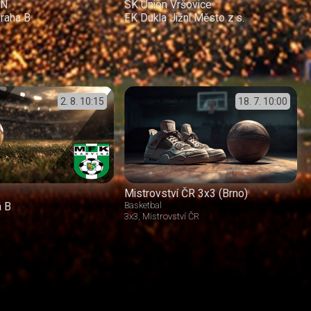
ÍN
SK Union Vršovice
raha B
FK Dukla Jižní Město z.s.
2. 8.
10:15
18. 7.
10:00
Mistrovství ČR 3x3 (Brno)
á B
Basketbal
3x3
Mistrovství ČR