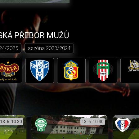
přehrávání
in-
obrazovka
Picture
SKÁ PŘEBOR MUŽŮ
24/2025
sezóna
2023/2024
13. 6.
10:30
13. 6.
10:30