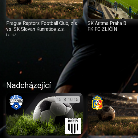
Prague Raptors Football Club, z.s.
SK Aritma Praha B
vs. SK Slovan Kunratice z.s.
FK FC ZLIČÍN
baráž
Nadcházející
15. 8.
10:15