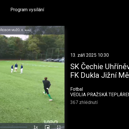
Program vysílání
PŘEBOR MUŽŮ, 6. kolo)
13. září 2025 10:30
SK Čechie Uhříně
FK Dukla Jižní Mě
Fotbal
VEOLIA PRAŽSKÁ TEPLÁR
367 zhlédnutí
1x
Rychlost
Picture-
Celá