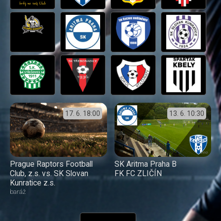
17. 6.
18:00
13. 6.
10:30
Prague Raptors Football
SK Aritma Praha B
Club, z.s. vs. SK Slovan
FK FC ZLIČÍN
Kunratice z.s.
baráž