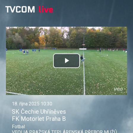
Přehrát
video
18. října 2025 10:30
SK Čechie Uhříněves
FK Motorlet Praha B
Fotbal
VEOLIA PRAŽSKÁ TEPLÁRENSKÁ PŘEBOR MUŽŮ