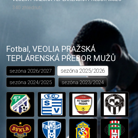
340 zhlédnutí
Fotbal
,
VEOLIA PRAŽSKÁ
TEPLÁRENSKÁ PŘEBOR MUŽŮ
sezóna
2025/2026
sezóna
2026/2027
sezóna
2024/2025
sezóna
2023/2024