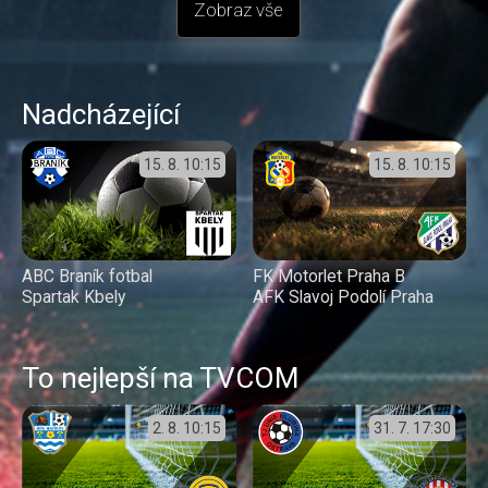
Zobraz vše
Nadcházející
15. 8.
10:15
15. 8.
10:15
ABC Braník fotbal
FK Motorlet Praha B
Spartak Kbely
AFK Slavoj Podolí Praha
To nejlepší na TVCOM
2. 8.
10:15
31. 7.
17:30