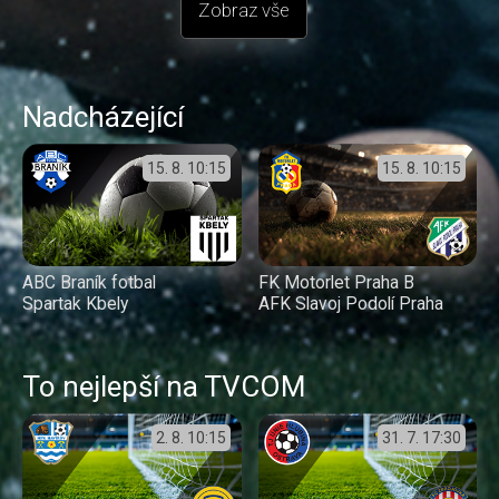
Zobraz vše
Nadcházející
15. 8.
10:15
15. 8.
10:15
ABC Braník fotbal
FK Motorlet Praha B
Spartak Kbely
AFK Slavoj Podolí Praha
To nejlepší na TVCOM
2. 8.
10:15
31. 7.
17:30