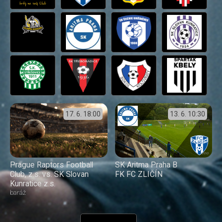
17. 6.
18:00
13. 6.
10:30
Prague Raptors Football
SK Aritma Praha B
Club, z.s. vs. SK Slovan
FK FC ZLIČÍN
Kunratice z.s.
baráž