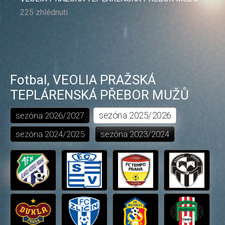
225 zhlédnutí
Fotbal
,
VEOLIA PRAŽSKÁ
TEPLÁRENSKÁ PŘEBOR MUŽŮ
sezóna
2025/2026
sezóna
2026/2027
sezóna
2024/2025
sezóna
2023/2024