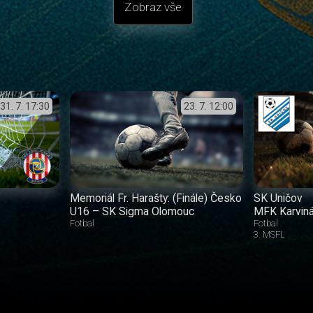
Zobraz vše
31. 7.
17:30
23. 7.
12:00
Memoriál Fr. Harašty: (Finále) Česko
SK Uničov
U16 – SK Sigma Olomouc
MFK Karvin
Fotbal
Fotbal
3. MSFL