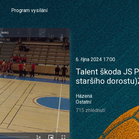
Program vysílání
 kolo)
6. října 2024 17:00
Talent škoda JS P
staršího dorostu)
Házená
Ostatní
715 zhlédnutí
1x
Rychlost
Picture-
Celá