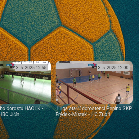
3. 5. 2025
12:55
3. 5. 2025
12:00
šího dorostu HAOLK -
1. liga starší dorostenci Pepino SKP
HBC Jičín
Frýdek-Místek - HC Zubří