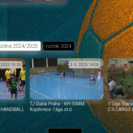
přehrávání
in-
obrazovka
Picture
ezóna
2024/2025
ročník
2024
. 2025
10:30
3. 5. 2025
14:00
TJ Dukla Praha - KH ISMM
1 Liga Star
 HANDBALL
Kopřivnice 1.liga st.d.
C.S.CARGO 