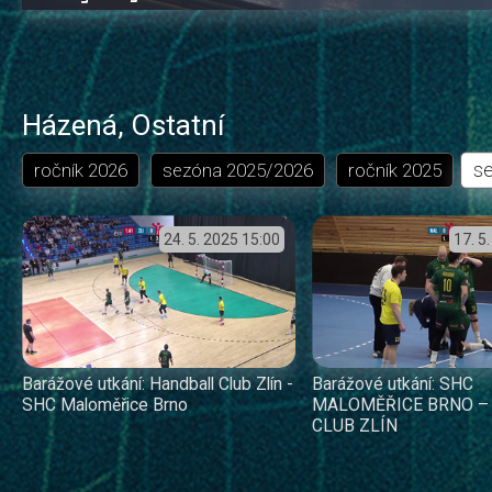
0.04%
dozadu
dopředu
o
o
čas
trvání
5
5
sekund
sekund
Házená
,
Ostatní
s
ročník
2026
sezóna
2025/2026
ročník
2025
24. 5. 2025
15:00
17. 5
Barážové utkání: Handball Club Zlín -
Barážové utkání: SHC
SHC Maloměřice Brno
MALOMĚŘICE BRNO –
CLUB ZLÍN