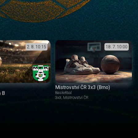
2. 8.
10:15
18. 7.
10:00
Mistrovství ČR 3x3 (Brno)
á B
Basketbal
3x3
Mistrovství ČR