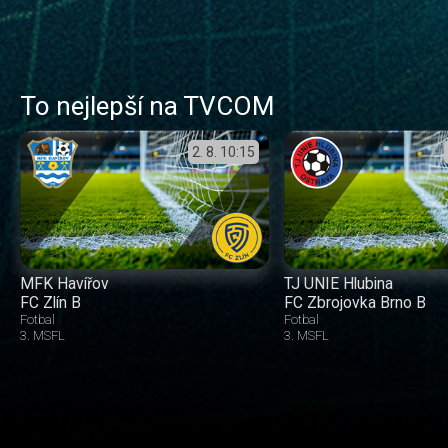
To nejlepší na TVCOM
2. 8.
10:15
MFK Havířov
TJ UNIE Hlubina
FC Zlín B
FC Zbrojovka Brno B
Fotbal
Fotbal
3. MSFL
3. MSFL