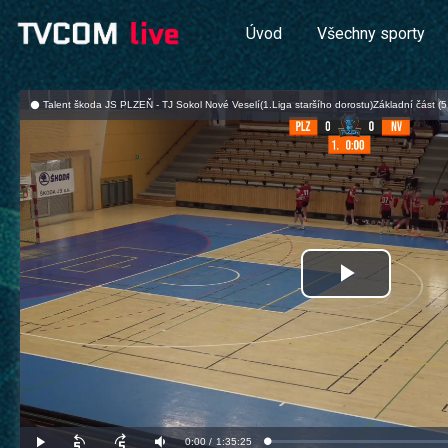
Úvod
Všechny sporty
Talent škoda JS PLZEŇ - TJ Sokol Nové Veselí(1.Liga staršího dorostu)Základní část (5.
Přehrát
video
Aktuální
0:00
/
Doba
1:35:25
Načteno
:
Přehrát
Posunout
Posunout
Ztlumit