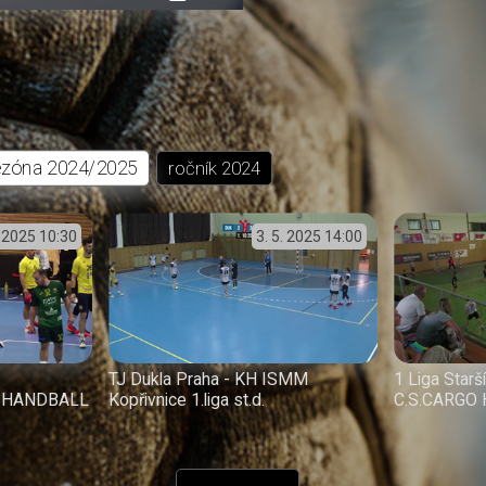
přehrávání
in-
obrazovka
Picture
ezóna
2024/2025
ročník
2024
. 2025
10:30
3. 5. 2025
14:00
TJ Dukla Praha - KH ISMM
1 Liga Star
 HANDBALL
Kopřivnice 1.liga st.d.
C.S.CARGO 