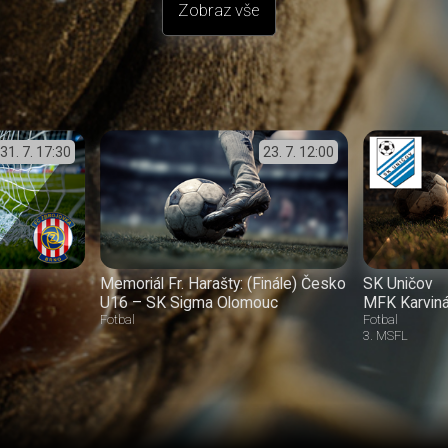
Zobraz vše
31. 7.
17:30
23. 7.
12:00
Memoriál Fr. Harašty: (Finále) Česko
SK Uničov
U16 – SK Sigma Olomouc
MFK Karvin
Fotbal
Fotbal
3. MSFL