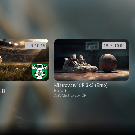
2. 8.
10:15
18. 7.
10:00
Mistrovství ČR 3x3 (Brno)
á B
Basketbal
3x3
Mistrovství ČR