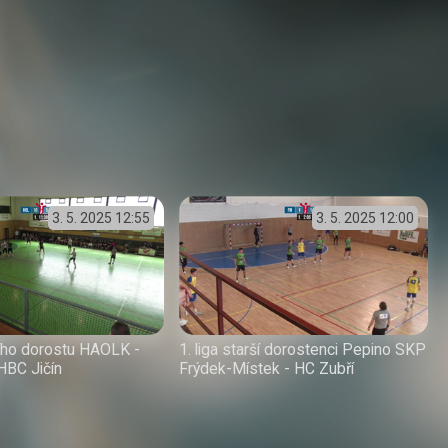
3. 5. 2025
12:55
3. 5. 2025
12:00
šího dorostu HAOLK -
1. liga starší dorostenci Pepino SKP
HBC Jičín
Frýdek-Místek - HC Zubří