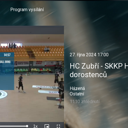
Program vysílání
27. října 2024 17:00
HC Zubří - SKKP H
dorostenců
Házená
Ostatní
1110 zhlédnutí
1x
Rychlost
Picture-
Celá