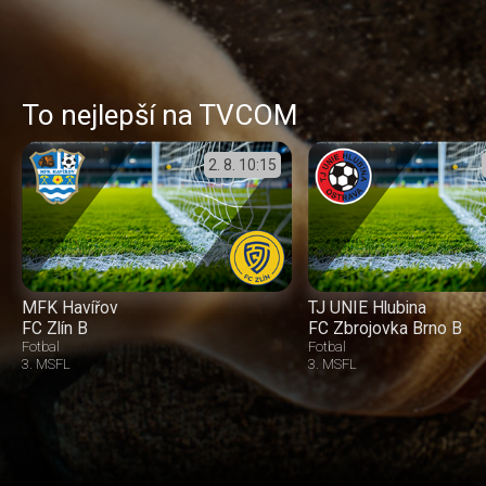
To nejlepší na TVCOM
2. 8.
10:15
MFK Havířov
TJ UNIE Hlubina
FC Zlín B
FC Zbrojovka Brno B
Fotbal
Fotbal
3. MSFL
3. MSFL