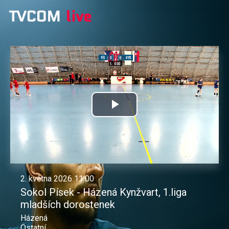
Přehrát
video
2. května 2026 11:00
Sokol Písek - Házená Kynžvart, 1.liga
mladších dorostenek
Házená
Ostatní