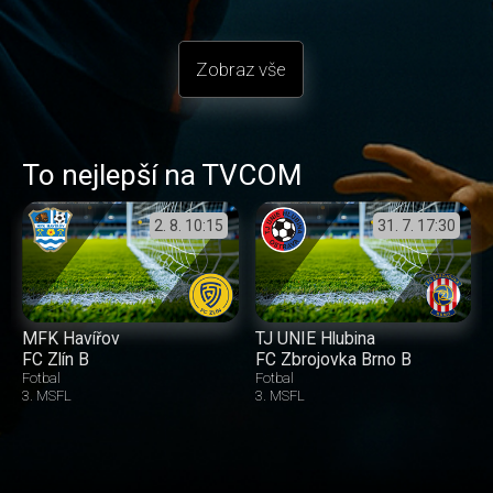
Zobraz vše
To nejlepší na TVCOM
2. 8.
10:15
31. 7.
17:30
MFK Havířov
TJ UNIE Hlubina
FC Zlín B
FC Zbrojovka Brno B
Fotbal
Fotbal
3. MSFL
3. MSFL