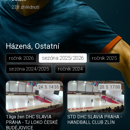
228 zhlédnutí
Házená
,
Ostatní
sezóna
2025/2026
ročník
2026
ročník
2025
sezóna
2024/2025
ročník
2024
24. 5.
14:55
20. 5.
17:00
1.liga žen DHC SLAVIA
STD DHC SLAVIA PRAHA -
PRAHA - TJ LOKO ČESKÉ
HANDBALL CLUB ZLÍN
BUDĚJOVICE