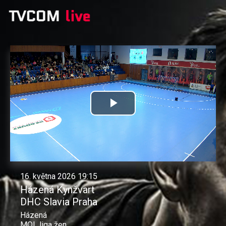
Přehrát
video
16. května 2026 19:15
Házená Kynžvart
DHC Slavia Praha
Házená
MOL liga žen