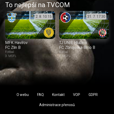
To nejlepší na TVCOM
2. 8.
10:15
31. 7.
17:30
MFK Havířov
TJ UNIE Hlubina
FC Zlín B
FC Zbrojovka Brno B
Fotbal
Fotbal
3. MSFL
3. MSFL
O webu
FAQ
Kontakt
VOP
GDPR
Administrace přenosů