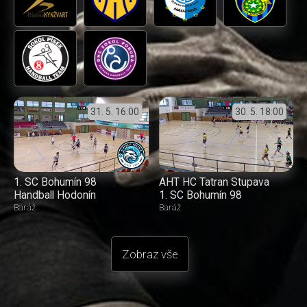
31. 5.
16:00
30. 5.
18:00
1. SC Bohumín 98
AHT HC Tatran Stupava
Handball Hodonín
1. SC Bohumín 98
Baráž
Baráž
Zobraz vše