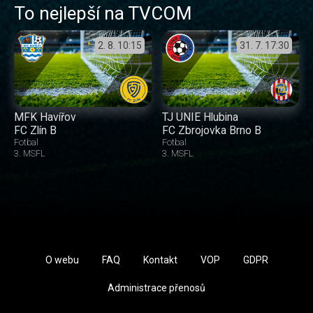
To nejlepší na TVCOM
2. 8.
10:15
31. 7.
17:30
MFK Havířov
TJ UNIE Hlubina
FC Zlín B
FC Zbrojovka Brno B
Fotbal
Fotbal
3. MSFL
3. MSFL
O webu
FAQ
Kontakt
VOP
GDPR
Administrace přenosů