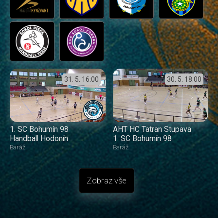
31. 5.
16:00
30. 5.
18:00
1. SC Bohumín 98
AHT HC Tatran Stupava
Handball Hodonín
1. SC Bohumín 98
Baráž
Baráž
Zobraz vše