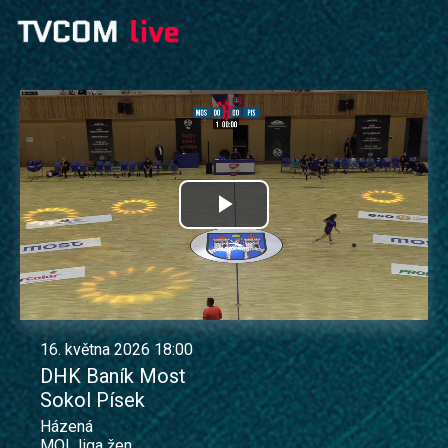
Přehrát
video
16. května 2026 18:00
DHK Baník Most
Sokol Písek
Házená
MOL liga žen