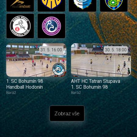
31. 5.
16:00
30. 5.
18:00
1. SC Bohumín 98
AHT HC Tatran Stupava
Handball Hodonín
1. SC Bohumín 98
Baráž
Baráž
Zobraz vše