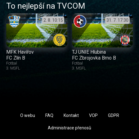
To nejlepší na TVCOM
2. 8.
10:15
31. 7.
17:30
MFK Havířov
TJ UNIE Hlubina
FC Zlín B
FC Zbrojovka Brno B
Fotbal
Fotbal
3. MSFL
3. MSFL
O webu
FAQ
Kontakt
VOP
GDPR
Administrace přenosů