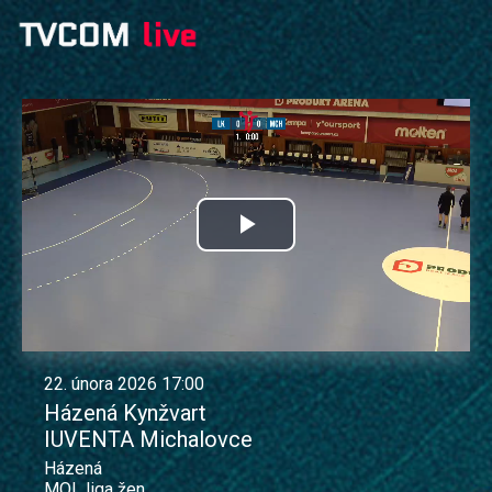
Přehrát
video
22. února 2026 17:00
Házená Kynžvart
IUVENTA Michalovce
Házená
MOL liga žen