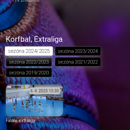
119 zhlédnutí
Korfbal
,
Extraliga
sezóna
2024/2025
sezóna
2023/2024
sezóna
2022/2023
sezóna
2021/2022
sezóna
2019/2020
6. 4. 2025
15:30
Finále extraligy