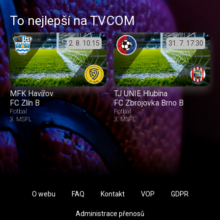
To nejlepší na TVCOM
2. 8.
10:15
31. 7.
17:30
MFK Havířov
TJ UNIE Hlubina
FC Zlín B
FC Zbrojovka Brno B
Fotbal
Fotbal
3. MSFL
3. MSFL
O webu
FAQ
Kontakt
VOP
GDPR
Administrace přenosů