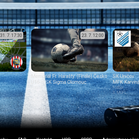
31. 7.
17:30
23. 7.
12:00
Memoriál Fr. Harašty: (Finále) Česko
SK Uničov
U16 – SK Sigma Olomouc
MFK Karvin
Fotbal
Fotbal
3. MSFL