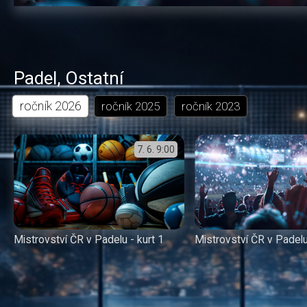
Padel
,
Ostatní
ročník
2026
ročník
2025
ročník
2023
7. 6.
9:00
Mistrovství ČR v Padelu - kurt 1
Mistrovství ČR v Padelu