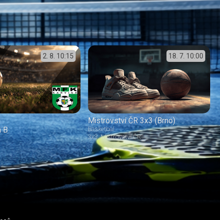
2. 8.
10:15
18. 7.
10:00
Mistrovství ČR 3x3 (Brno)
á B
Basketbal
3x3
Mistrovství ČR