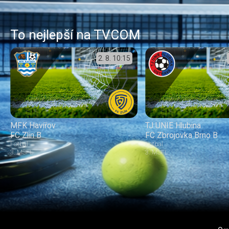
To nejlepší na TVCOM
2. 8.
10:15
MFK Havířov
TJ UNIE Hlubina
FC Zlín B
FC Zbrojovka Brno B
Fotbal
Fotbal
3. MSFL
3. MSFL