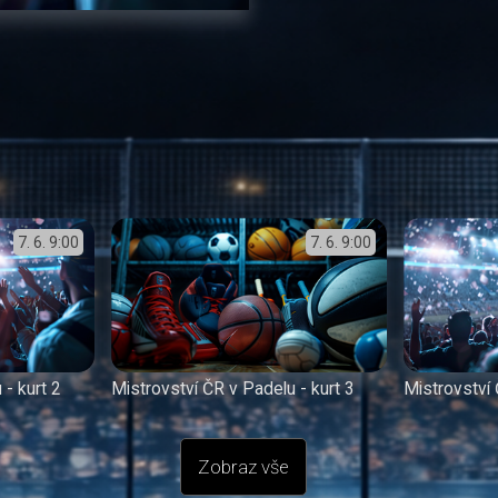
7. 6.
9:00
7. 6.
9:00
 - kurt 2
Mistrovství ČR v Padelu - kurt 3
Mistrovství 
Zobraz vše