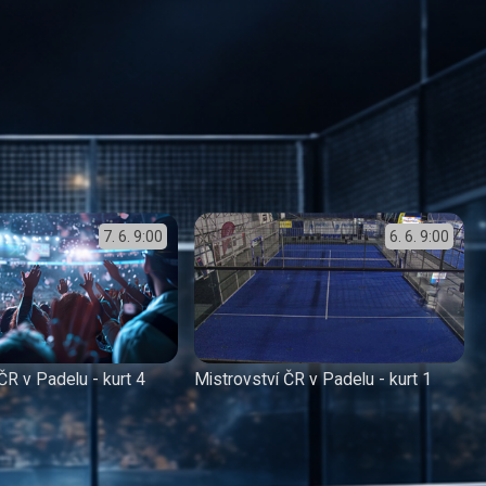
7. 6.
9:00
6. 6.
9:00
ČR v Padelu - kurt 4
Mistrovství ČR v Padelu - kurt 1