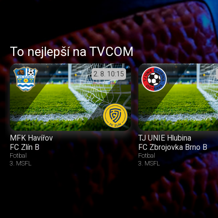
To nejlepší na TVCOM
2. 8.
10:15
MFK Havířov
TJ UNIE Hlubina
FC Zlín B
FC Zbrojovka Brno B
Fotbal
Fotbal
3. MSFL
3. MSFL