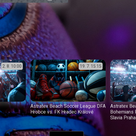
přehrávání
in-
obrazovka
Picture
2. 8.
10:00
19. 7.
15:15
Astratex Beach Soccer League DFA
Astratex B
Hrobce vs. FK Hradec Králové
Bohemians 
Slavia Praha