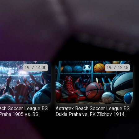
19. 7.
14:00
19. 7.
12:45
each Soccer League BS
Astratex Beach Soccer League BS
Praha 1905 vs. BS
Dukla Praha vs. FK Zlíchov 1914