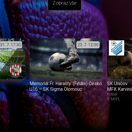
Zobraz vše
31. 7.
17:30
23. 7.
12:00
Memoriál Fr. Harašty: (Finále) Česko
SK Uničov
U16 – SK Sigma Olomouc
MFK Karvin
Fotbal
Fotbal
3. MSFL