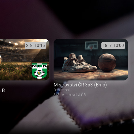
2. 8.
10:15
18. 7.
10:00
Mistrovství ČR 3x3 (Brno)
á B
Basketbal
3x3
Mistrovství ČR