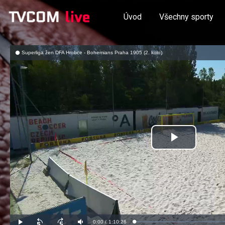
Úvod
Všechny sporty
Superliga žen DFA Hrobce - Bohemians Praha 1905 (2. kolo)
Přehrát
video
Aktuální
0:00
/
Doba
1:10:26
Načteno
:
Přehrát
Posunout
Posunout
Ztlumit