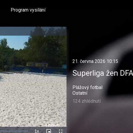
Program vysílání
21. června 2026 10:15
Superliga žen DF
Plážový fotbal
Ostatní
124 zhlédnutí
1x
Rychlost
Picture-
Celá