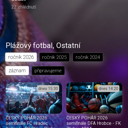
22 zhlédnutí
Plážový fotbal
,
Ostatní
ročník
2026
ročník
2025
ročník
2024
záznam
připravujeme
dnes
15:30
dnes
14:20
ČESKÝ POHÁR 2026
ČESKÝ POHÁR 2026
semifinále FC Hradec
semifinále DFA Hrobce - FK