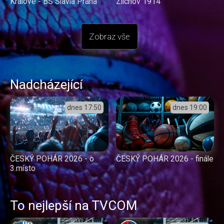
Králové - BS Slavia Praha
Zlíchov 1914
Zobraz vše
Nadcházející
dnes
17:50
dnes
19:00
ČESKÝ POHÁR 2026 - o
ČESKÝ POHÁR 2026 - finále
3.místo
To nejlepší na TVCOM