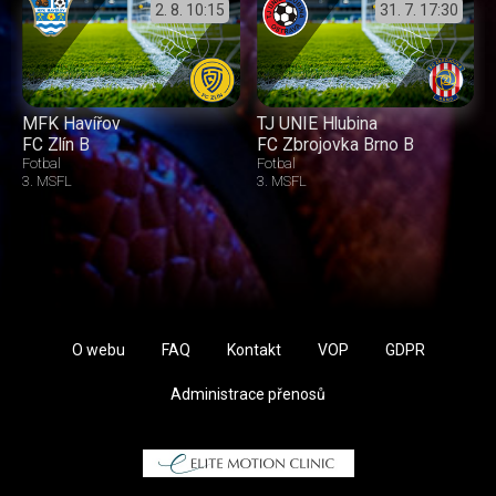
2. 8.
10:15
31. 7.
17:30
MFK Havířov
TJ UNIE Hlubina
FC Zlín B
FC Zbrojovka Brno B
Fotbal
Fotbal
3. MSFL
3. MSFL
O webu
FAQ
Kontakt
VOP
GDPR
Administrace přenosů