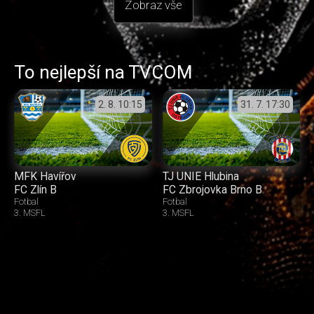
Zobraz vše
To nejlepší na TVCOM
2. 8.
10:15
31. 7.
17:30
MFK Havířov
TJ UNIE Hlubina
FC Zlín B
FC Zbrojovka Brno B
Fotbal
Fotbal
3. MSFL
3. MSFL