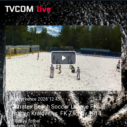
Přehrát
video
11. července 2026 12:45
Astratex Beach Soccer League FK
Hradec Králové vs. FK Zlíchov 1914
Plážový fotbal
Ostatní