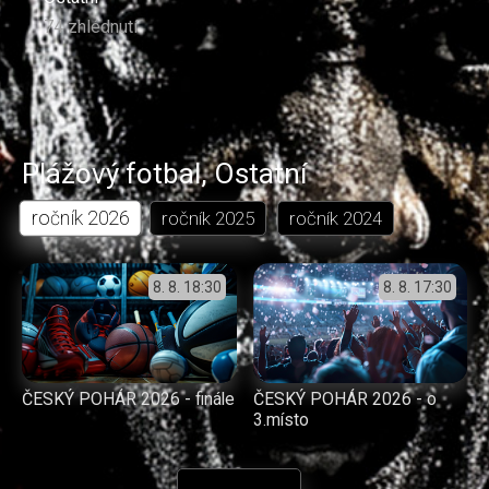
74 zhlédnutí
Plážový fotbal
,
Ostatní
ročník
2026
ročník
2025
ročník
2024
8. 8.
18:30
8. 8.
17:30
ČESKÝ POHÁR 2026 - finále
ČESKÝ POHÁR 2026 - o
3.místo