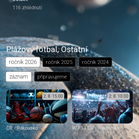
116 zhlédnutí
Plážový fotbal
,
Ostatní
ročník
2026
ročník
2025
ročník
2024
záznam
připravujeme
2. 8.
15:00
2. 8.
10:00
ČR - Rakousko
WU 13 ČR - Rakousko