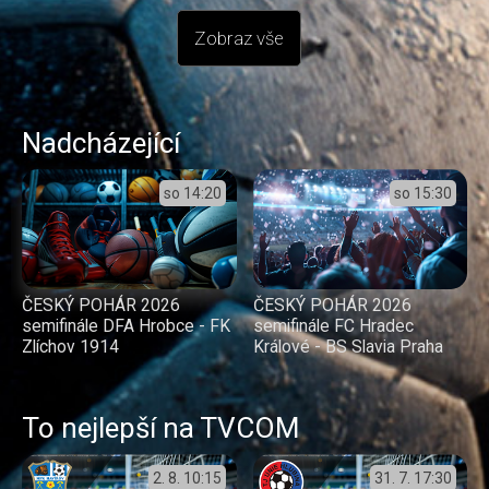
Zobraz vše
Nadcházející
so
14:20
so
15:30
ČESKÝ POHÁR 2026
ČESKÝ POHÁR 2026
semifinále DFA Hrobce - FK
semifinále FC Hradec
Zlíchov 1914
Králové - BS Slavia Praha
To nejlepší na TVCOM
2. 8.
10:15
31. 7.
17:30