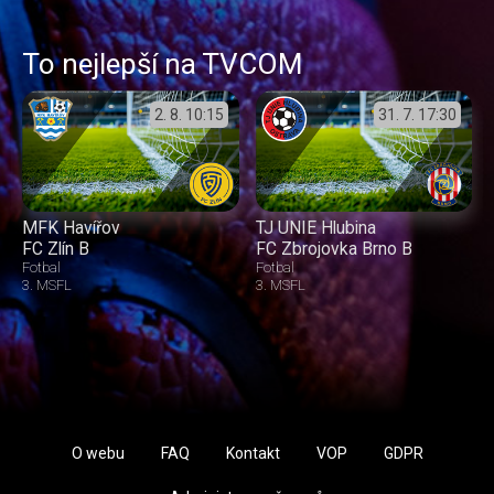
To nejlepší na TVCOM
2. 8.
10:15
31. 7.
17:30
MFK Havířov
TJ UNIE Hlubina
FC Zlín B
FC Zbrojovka Brno B
Fotbal
Fotbal
3. MSFL
3. MSFL
O webu
FAQ
Kontakt
VOP
GDPR