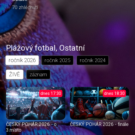
70 zhlédnutí
Plážový fotbal
,
Ostatní
ročník
2026
ročník
2025
ročník
2024
ŽIVĚ
záznam
dnes
17:30
dnes
18:30
ČESKÝ POHÁR 2026 - o
ČESKÝ POHÁR 2026 - finále
3.místo