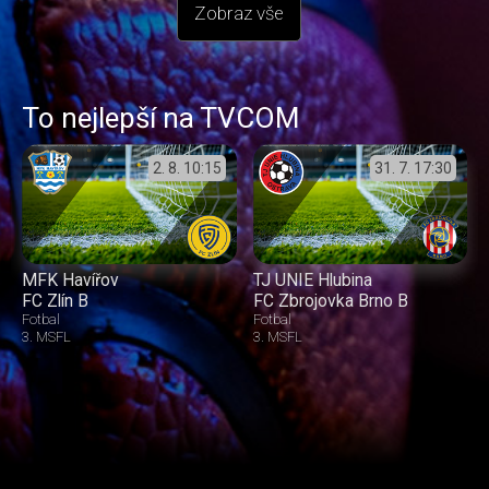
Zobraz vše
To nejlepší na TVCOM
2. 8.
10:15
31. 7.
17:30
MFK Havířov
TJ UNIE Hlubina
FC Zlín B
FC Zbrojovka Brno B
Fotbal
Fotbal
3. MSFL
3. MSFL