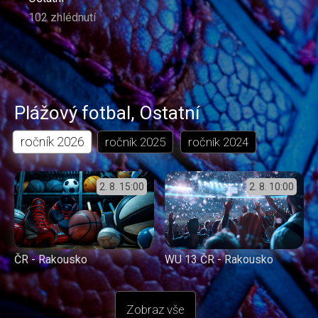
102 zhlédnutí
Plážový fotbal
,
Ostatní
ročník
2026
ročník
2025
ročník
2024
2. 8.
15:00
2. 8.
10:00
ČR - Rakousko
WU 13 ČR - Rakousko
Zobraz vše