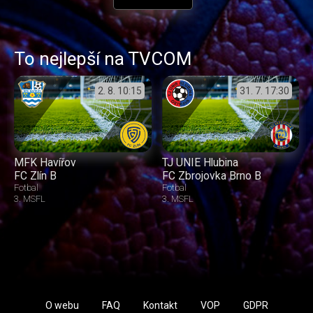
To nejlepší na TVCOM
2. 8.
10:15
31. 7.
17:30
MFK Havířov
TJ UNIE Hlubina
FC Zlín B
FC Zbrojovka Brno B
Fotbal
Fotbal
3. MSFL
3. MSFL
O webu
FAQ
Kontakt
VOP
GDPR