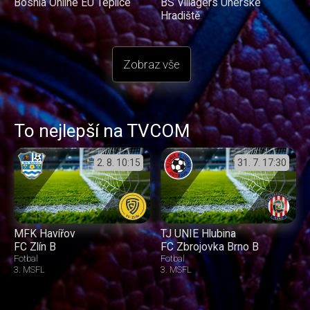
Bosnia Online EU Teplice
BS Villagers Uherské
Hradiště
Zobraz vše
To nejlepší na TVCOM
2. 8.
10:15
31. 7.
17:30
MFK Havířov
TJ UNIE Hlubina
FC Zlín B
FC Zbrojovka Brno B
Fotbal
Fotbal
3. MSFL
3. MSFL