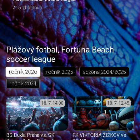
215 zhlédnutí
Plážový fotbal
,
Fortuna Beach
soccer league
ročník
2026
ročník
2025
sezóna
2024/2025
ročník
2024
18. 7.
14:00
18. 7.
12:45
BS Dukla Praha vs. SK
FK VIKTORIA ŽIŽKOV vs.