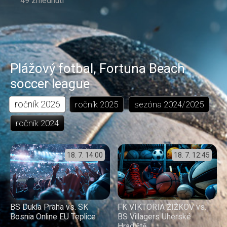
49 zhlédnutí
Plážový fotbal
,
Fortuna Beach
soccer league
ročník
2026
ročník
2025
sezóna
2024/2025
ročník
2024
18. 7.
14:00
18. 7.
12:45
BS Dukla Praha vs. SK
FK VIKTORIA ŽIŽKOV vs.
Bosnia Online EU Teplice
BS Villagers Uherské
Hradiště