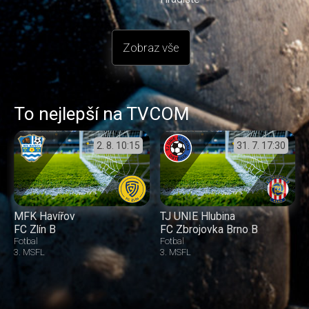
Zobraz vše
To nejlepší na TVCOM
2. 8.
10:15
31. 7.
17:30
MFK Havířov
TJ UNIE Hlubina
FC Zlín B
FC Zbrojovka Brno B
Fotbal
Fotbal
3. MSFL
3. MSFL