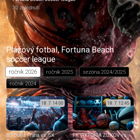
30 zhlédnutí
Plážový fotbal
,
Fortuna Beach
soccer league
ročník
2026
ročník
2025
sezóna
2024/2025
ročník
2024
18. 7.
14:00
18. 7.
12:45
BS Dukla Praha vs. SK
FK VIKTORIA ŽIŽKOV vs.