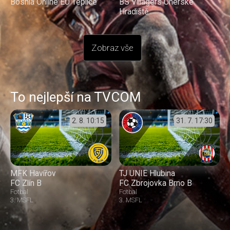
Bosnia Online EU Teplice
BS Villagers Uherské
Hradiště
Zobraz vše
To nejlepší na TVCOM
2. 8.
10:15
31. 7.
17:30
MFK Havířov
TJ UNIE Hlubina
FC Zlín B
FC Zbrojovka Brno B
Fotbal
Fotbal
3. MSFL
3. MSFL