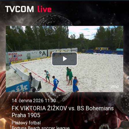
Přehrát
video
14. června 2026 11:30
FK VIKTORIA ŽIŽKOV vs. BS Bohemians
Praha 1905
Plážový fotbal
Fortuna Beach soccer league