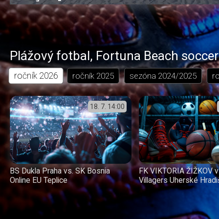
0.35%
dozadu
dopředu
o
o
čas
trvání
5
5
sekund
sekund
Plážový fotbal
,
Fortuna Beach soccer
ročník
2026
ročník
2025
sezóna
2024/2025
r
18. 7.
14:00
BS Dukla Praha vs. SK Bosnia
FK VIKTORIA ŽIŽKOV v
Online EU Teplice
Villagers Uherské Hradi