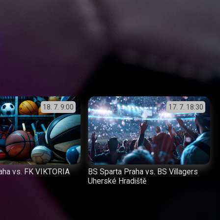
18. 7.
9:00
17. 7.
18:30
aha vs. FK VIKTORIA
BS Sparta Praha vs. BS Villagers
Uherské Hradiště