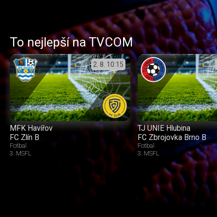
To nejlepší na TVCOM
2. 8.
10:15
MFK Havířov
TJ UNIE Hlubina
FC Zlín B
FC Zbrojovka Brno B
Fotbal
Fotbal
3. MSFL
3. MSFL