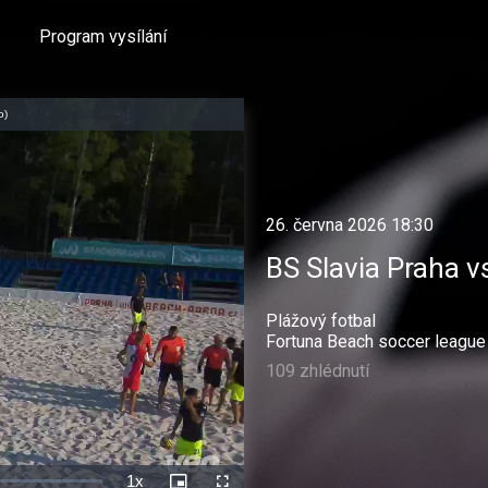
Program vysílání
o)
26. června 2026 18:30
BS Slavia Praha v
Plážový fotbal
Fortuna Beach soccer league
109 zhlédnutí
1x
Rychlost
Picture-
Celá