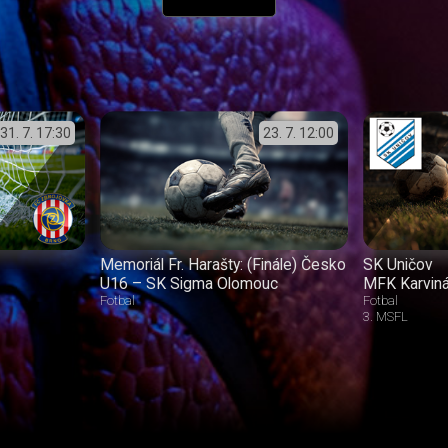
31. 7.
17:30
23. 7.
12:00
Memoriál Fr. Harašty: (Finále) Česko
SK Uničov
U16 – SK Sigma Olomouc
MFK Karvin
Fotbal
Fotbal
3. MSFL