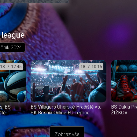
přehrávání
in-
obrazovka
Picture
 league
očník
2024
18. 7.
12:45
18. 7.
10:15
s. BS
BS Villagers Uherské Hradiště vs.
BS Dukla Pr
ště
SK Bosnia Online EU Teplice
ŽIŽKOV
Zobraz vše