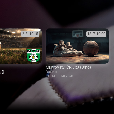
2. 8.
10:15
18. 7.
10:00
Mistrovství ČR 3x3 (Brno)
á B
Basketbal
3x3
Mistrovství ČR