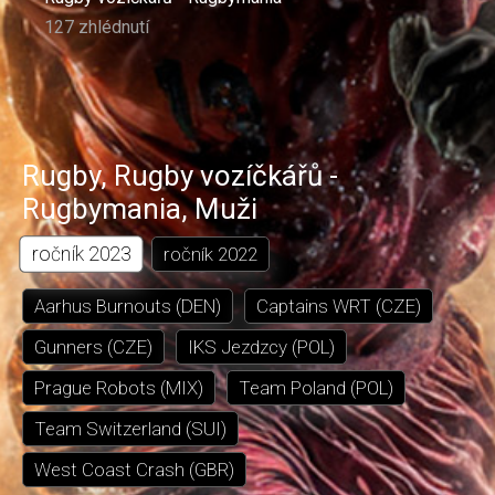
127 zhlédnutí
Rugby
,
Rugby vozíčkářů -
Rugbymania
,
Muži
ročník
2023
ročník
2022
Aarhus Burnouts (DEN)
Captains WRT (CZE)
Gunners (CZE)
IKS Jezdzcy (POL)
Prague Robots (MIX)
Team Poland (POL)
Team Switzerland (SUI)
West Coast Crash (GBR)