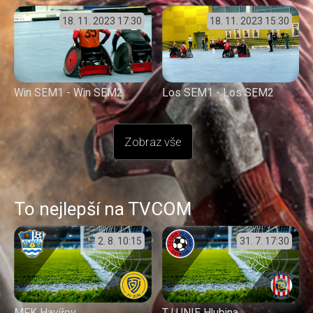
18. 11. 2023
17:30
18. 11. 2023
15:30
Win SEM1 - Win SEM2
Los SEM1 - Los SEM2
Zobraz vše
To nejlepší na TVCOM
2. 8.
10:15
31. 7.
17:30
MFK Havířov
TJ UNIE Hlubina