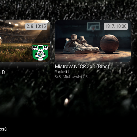
2. 8.
10:15
18. 7.
10:00
Mistrovství ČR 3x3 (Brno)
á B
Basketbal
3x3
Mistrovství ČR
nosů