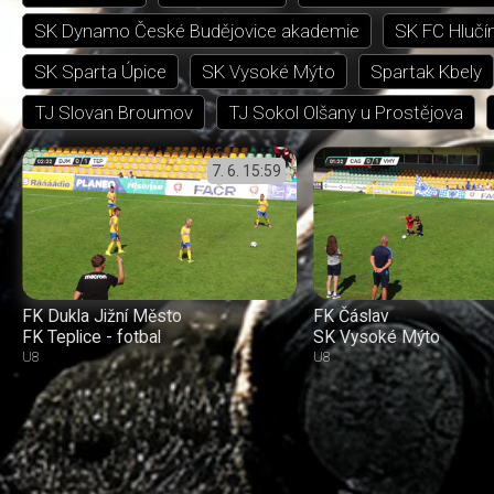
SK Dynamo České Budějovice akademie
SK FC Hlučí
SK Sparta Úpice
SK Vysoké Mýto
Spartak Kbely
TJ Slovan Broumov
TJ Sokol Olšany u Prostějova
7. 6.
15:59
FK Dukla Jižní Město
FK Čáslav
FK Teplice - fotbal
SK Vysoké Mýto
U8
U8