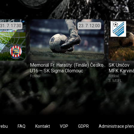
31. 7.
17:30
23. 7.
12:00
Memoriál Fr. Harašty: (Finále) Česko
SK Uničov
U16 – SK Sigma Olomouc
MFK Karvin
Fotbal
Fotbal
3. MSFL
webu
FAQ
Kontakt
VOP
GDPR
Administrace pře