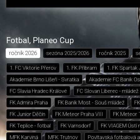
Fotbal
,
Planeo Cup
ročník
2026
sezóna
2025/2026
ročník
2025
s
1. FC Viktorie Přerov
1. FK Příbram
1. FK Spartak
Akademie Brno Líšeň - Svratka
Akademie FC Baník Os
FC Slavia Hradec Králové
FC Slovan Liberec - mládež
FK Admira Praha
FK Baník Most - Souš mládež
FK
FK Junior Děčín
FK Meteor Praha VIII
FK Meteor 
FK Teplice - fotbal
FK Varnsdorf
FK VIAGEM Ústí 
MFK Karviná
MFK Trutnov
Povltavská fotbalová 