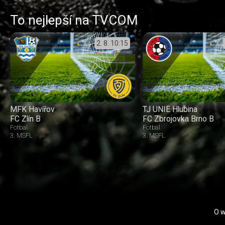
To nejlepší na TVCOM
2. 8.
10:15
MFK Havířov
TJ UNIE Hlubina
FC Zlín B
FC Zbrojovka Brno B
Fotbal
Fotbal
3. MSFL
3. MSFL
O 