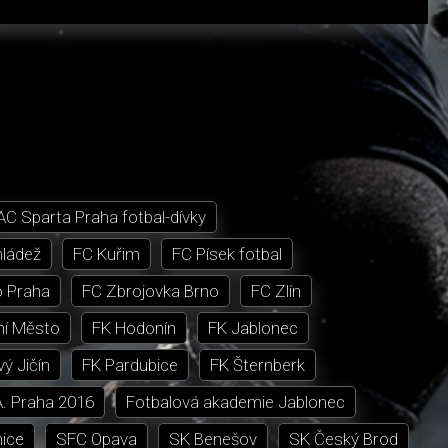
AC Sparta Praha fotbal-dívky
mládež
FC Kuřim
FC Písek fotbal
 Praha
FC Zbrojovka Brno
FC Zlín
ní Město
FK Hodonín
FK Jablonec
ý Jičín
FK Pardubice
FK Šternberk
A. Praha 2016
Fotbalová akademie Jablonec
nice
SFC Opava
SK Benešov
SK Český Brod