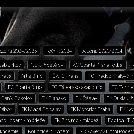
ezóna
2024/2025
ročník
2024
sezóna
2023/2024
 Jablunkov
1.SK Prostějov
AC Sparta Praha fotbal
trava
Artis Brno
ČAFC Praha
FC Hradec Králové-
FC Sparta Brno
FC Táborsko akademie
FC Tempo
 Baník Sokolov
FK Blansko
FK Čáslav
FK Dukla Již
Tábor
FK Mladá Boleslav
FK Motorlet Praha
FK Nov
nad Labem - mládeže
FK Znojmo - mládež
Football T. 
akademie
Roudnice n. Labem
SC Xaverov Horní Počer