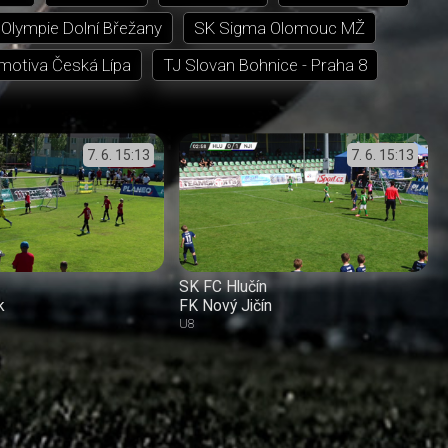
Olympie Dolní Břežany
SK Sigma Olomouc MŽ
motiva Česká Lípa
TJ Slovan Bohnice - Praha 8
7. 6.
15:13
7. 6.
15:13
SK FC Hlučín
k
FK Nový Jičín
U8