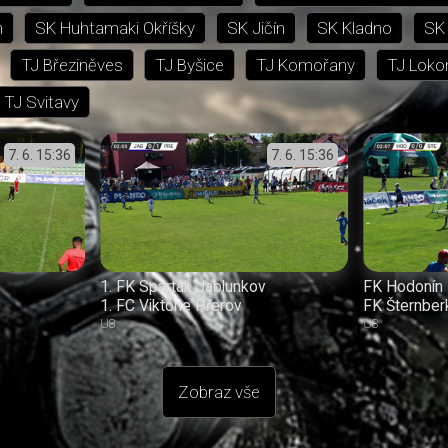
n
SK Huhtamaki Okříšky
SK Jičín
SK Kladno
SK 
TJ Březiněves
TJ Byšice
TJ Komořany
TJ Loko
TJ Svitavy
7. 6.
15:36
7. 6.
15:36
1. FK Spartak Jablunkov
FK Hodonín
1. FC Viktorie Přerov
FK Šternber
U8
U8
Zobraz vše