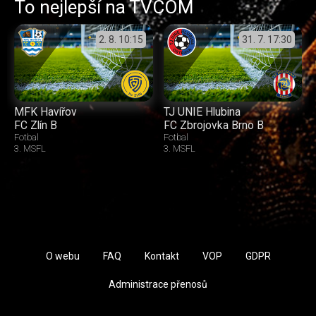
To nejlepší na TVCOM
2. 8.
10:15
31. 7.
17:30
MFK Havířov
TJ UNIE Hlubina
FC Zlín B
FC Zbrojovka Brno B
Fotbal
Fotbal
3. MSFL
3. MSFL
O webu
FAQ
Kontakt
VOP
GDPR
Administrace přenosů