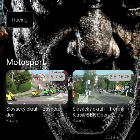
Racing
Motosport
3. 5.
7:55
2. 5.
16:45
Slovácký okruh - závodní
Slovácký okruh - Trénink
den
Klasik SBK Open
Racing
Racing