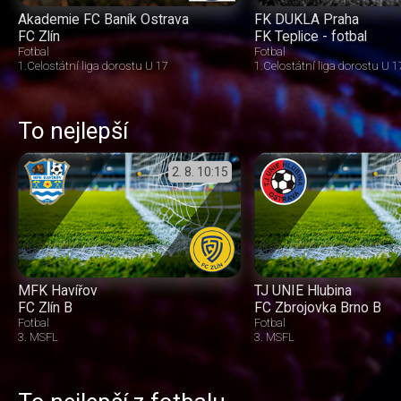
Akademie FC Baník Ostrava
FK DUKLA Praha
FC Zlín
FK Teplice - fotbal
Fotbal
Fotbal
1.Celostátní liga dorostu U 17
1.Celostátní liga dorostu U 1
To nejlepší
2. 8.
10:15
MFK Havířov
TJ UNIE Hlubina
FC Zlín B
FC Zbrojovka Brno B
Fotbal
Fotbal
3. MSFL
3. MSFL