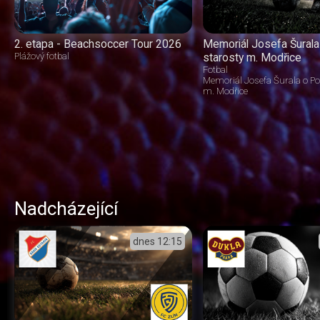
2. etapa - Beachsoccer Tour 2026
Memoriál Josefa Šurala
Plážový fotbal
starosty m. Modřice
Fotbal
Memoriál Josefa Šurala o Po
m. Modřice
Nadcházející
dnes
12:15