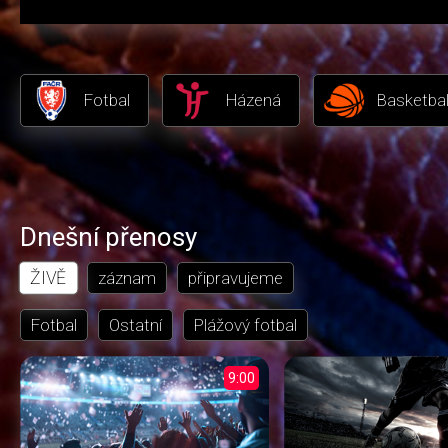
Fotbal
Házená
Basketba
Dnešní přenosy
ŽIVĚ
záznam
připravujeme
Fotbal
Ostatní
Plážový fotbal
9:00