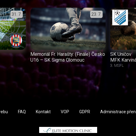
31. 7.
23. 7.
Memoriál Fr. Harašty: (Finále) Česko
SK Uničov
U16 – SK Sigma Olomouc
MFK Karvin
3. MSFL
webu
FAQ
Kontakt
VOP
GDPR
Administrace pře