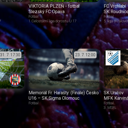
VIKTORIA PLZEŇ - fotbal
FC Vrchlabí
Slezský FC Opava
SK Roudnic
Fotbal
Fotbal
7
1.Celostátní liga dorostu U 17
5. liga (Králov
31. 7.
17:30
23. 7.
12:00
Memoriál Fr. Harašty: (Finále) Česko
SK Uničov
U16 – SK Sigma Olomouc
MFK Karvin
Fotbal
Fotbal
3. MSFL