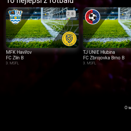
To nejlepší z fotbalu
2. 8.
MFK Havířov
TJ UNIE Hlubina
FC Zlín B
FC Zbrojovka Brno B
3. MSFL
3. MSFL
O 