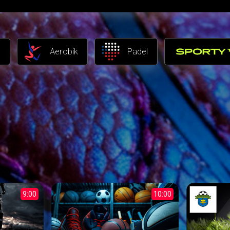
l
Aerobik
Padel
9:00
10:00