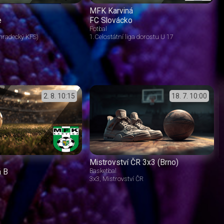
MFK Karviná
e
FC Slovácko
Fotbal
éhradecký KFS)
1.Celostátní liga dorostu U 17
2. 8.
10:15
18. 7.
10:00
Mistrovství ČR 3x3 (Brno)
á B
Basketbal
3x3
Mistrovství ČR