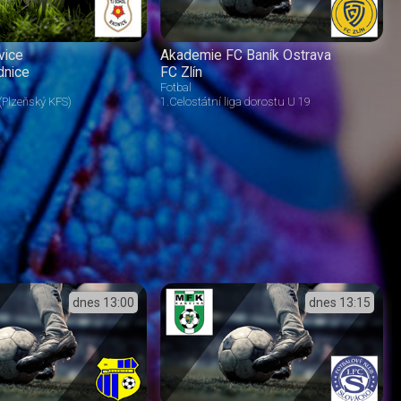
vice
Akademie FC Baník Ostrava
dnice
FC Zlín
Fotbal
 (Plzeňský KFS)
1.Celostátní liga dorostu U 19
dnes
13:00
dnes
13:15