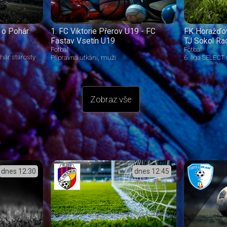
 o Pohár
1. FC Viktorie Přerov U19 - FC
FK Horažďo
Fastav Vsetín U19
TJ Sokol Ra
Fotbal
Fotbal
hár starosty
Přípravná utkání
muži
6. liga SELECT
Zobraz vše
dnes
12:30
dnes
12:45