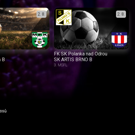
2. 8.
2. 8.
FK SK Polanka nad Odrou
á B
SK ARTIS BRNO B
3. MSFL
nosů